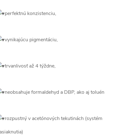
perfektnú konzistenciu,
vynikajúcu pigmentáciu,
trvanlivosť až 4 týždne,
neobsahuje formaldehyd a DBP, ako aj toluén
rozpustný v acetónových tekutinách (systém
asiaknutia)