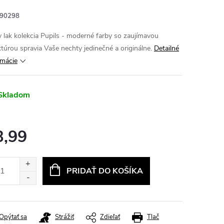
90298
y lak kolekcia Pupils - moderné farby so zaujímavou
ktúrou spravia Vaše nechty jedinečné a originálne.
Detailné
rmácie
Skladom
3,99
otková
:
PRIDAŤ DO KOŠÍKA
Opýtať sa
Strážiť
Zdieľať
Tlač