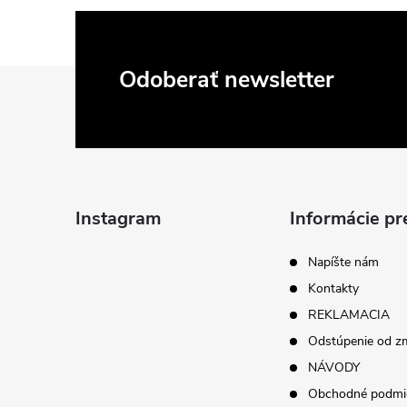
Z
Odoberať newsletter
á
p
ä
Instagram
Informácie pr
t
Napíšte nám
Kontakty
i
REKLAMACIA
Odstúpenie od z
e
NÁVODY
Obchodné podmi