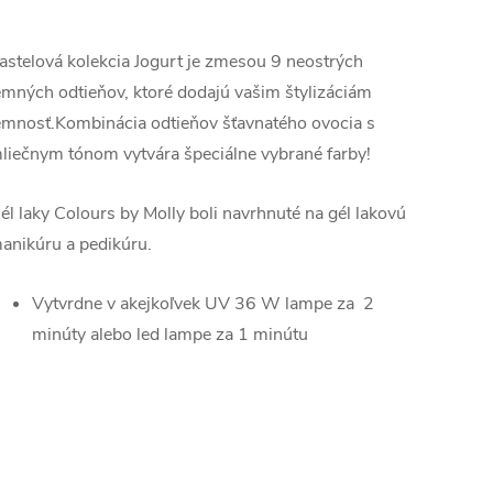
astelová kolekcia Jogurt je zmesou 9 neostrých
emných odtieňov, ktoré dodajú vašim štylizáciám
emnosť.Kombinácia odtieňov šťavnatého ovocia s
liečnym tónom vytvára špeciálne vybrané farby!
él laky Colours by Molly boli navrhnuté na gél lakovú
anikúru a pedikúru.
Vytvrdne v akejkoľvek UV 36 W lampe za 2
minúty alebo led lampe za 1 minútu