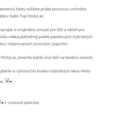
ametovú farbu môžete pridať pomocou vrchného
áteru Satin Top MollyLac.
oprajte si originálny zmysel pre štýl a vášeň pre
ódu vďaka jedinečnej palete pastelových hybridných
akov inšpirovaných ovocnými jogurtmi.
 MollyLac zmeníte každý sivý deň na farebný okamih.
yberte si výnimočnú kvalitu hybridných lakov Molly
ac,
1-vrstvové pokrytie,