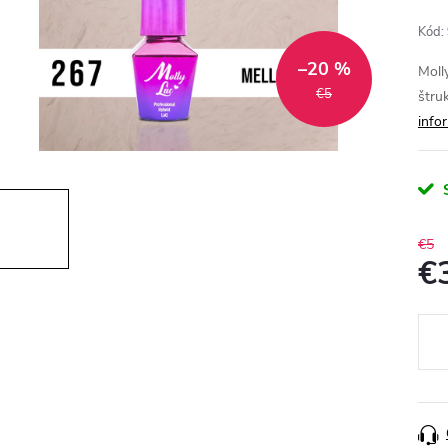
Kód:
–20 %
Moll
€5
štru
info
€5
€
Jedn
cena