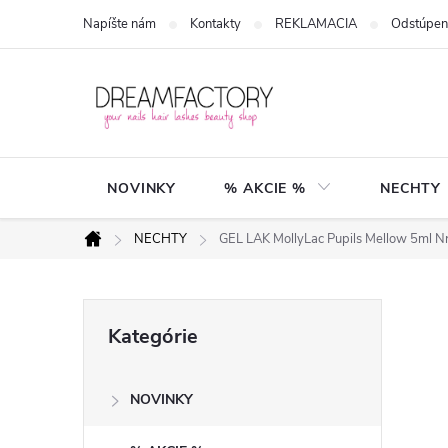
Prejsť
Napíšte nám
Kontakty
REKLAMACIA
Odstúpen
na
obsah
NOVINKY
% AKCIE %
NECHTY
NECHTY
GEL LAK MollyLac Pupils Mellow 5ml N
Domov
B
Preskočiť
Kategórie
kategórie
o
NOVINKY
č