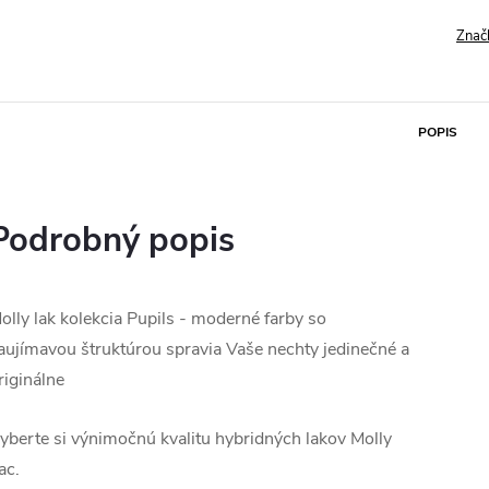
Znač
POPIS
Podrobný popis
olly lak kolekcia Pupils - moderné farby so
aujímavou štruktúrou spravia Vaše nechty jedinečné a
riginálne
yberte si výnimočnú kvalitu hybridných lakov Molly
ac.