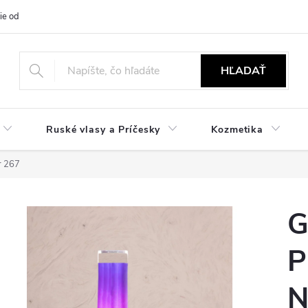
ie od zmluvy
NÁVODY
Obchodné podmienky
Podmienky ochr
HĽADAŤ
Ruské vlasy a Príčesky
Kozmetika
r 267
G
P
N