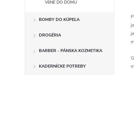
VôNE DO DOMU
P
BOMBY DO KÚPEĽA
j
j
DROGÉRIA
m
BARBER - PÁNSKA KOZMETIKA
G
m
KADERNÍCKE POTREBY