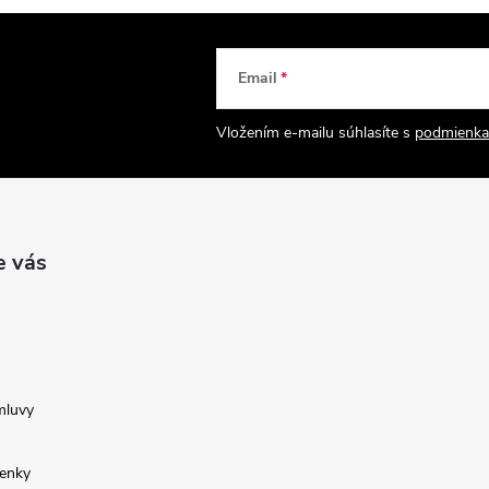
Email
Vložením e-mailu súhlasíte s
podmienka
e vás
mluvy
enky