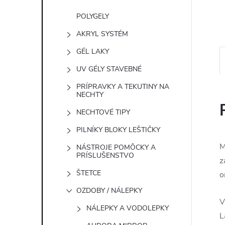
POLYGELY
AKRYL SYSTÉM
GÉL LAKY
UV GÉLY STAVEBNÉ
PRÍPRAVKY A TEKUTINY NA
NECHTY
NECHTOVÉ TIPY
PILNÍKY BLOKY LEŠTIČKY
M
NÁSTROJE POMÔCKY A
PRÍSLUŠENSTVO
z
ŠTETCE
o
OZDOBY / NÁLEPKY
V
NÁLEPKY A VODOLEPKY
L