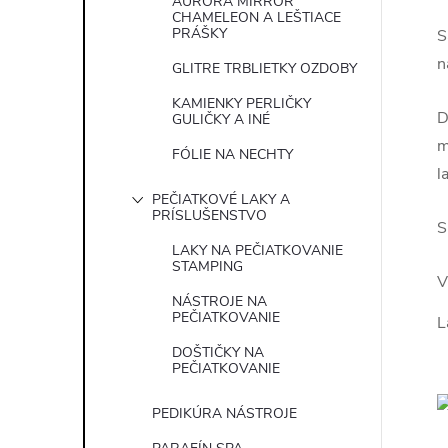
AURORA MIRROR
CHAMELEON A LEŠTIACE
PRÁŠKY
S
n
GLITRE TRBLIETKY OZDOBY
KAMIENKY PERLIČKY
D
GULIČKY A INÉ
m
FÓLIE NA NECHTY
l
PEČIATKOVÉ LAKY A
PRÍSLUŠENSTVO
S
LAKY NA PEČIATKOVANIE
STAMPING
V
NÁSTROJE NA
PEČIATKOVANIE
L
DOŠTIČKY NA
PEČIATKOVANIE
PEDIKÚRA NÁSTROJE