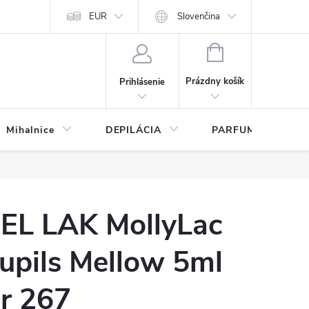
any osobných údajov
EUR
Slovenčina
NÁKUPNÝ
KOŠÍK
Prázdny košík
Prihlásenie
Mihalnice
DEPILÁCIA
PARFUMY
EL LAK MollyLac
upils Mellow 5ml
r 267