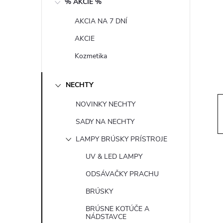
% AKCIE %
n
AKCIA NA 7 DNÍ
ý
AKCIE
p
Kozmetika
a
NECHTY
n
NOVINKY NECHTY
SADY NA NECHTY
e
LAMPY BRÚSKY PRÍSTROJE
l
UV & LED LAMPY
ODSÁVAČKY PRACHU
BRÚSKY
BRÚSNE KOTÚČE A
NÁDSTAVCE