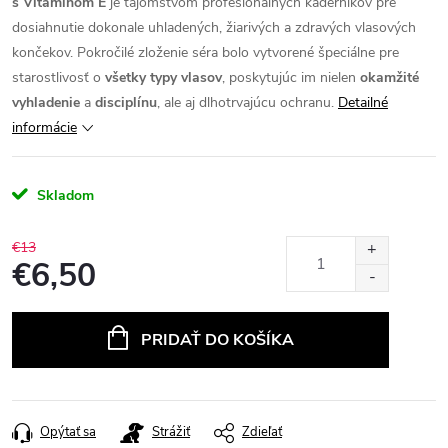
s Vitamínom E
je tajomstvom profesionálnych kaderníkov pre
dosiahnutie dokonale uhladených, žiarivých a zdravých vlasových
končekov.
Pokročilé zloženie séra bolo vytvorené špeciálne pre
starostlivosť o
všetky typy vlasov
, poskytujúc im nielen
okamžité
vyhladenie
a
disciplínu
, ale aj dlhotrvajúcu ochranu.
Detailné
informácie
Skladom
€13
€6,50
Jednotková
cena:
PRIDAŤ DO KOŠÍKA
Opýtať sa
Strážiť
Zdieľať