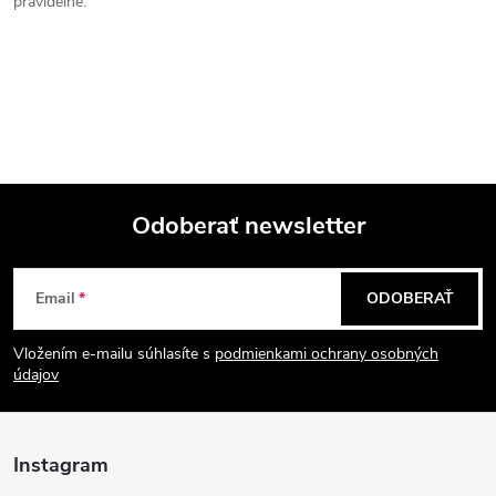
pravidelne.
Odoberať newsletter
Z
Email
ODOBERAŤ
á
Vložením e-mailu súhlasíte s
podmienkami ochrany osobných
p
údajov
ä
Instagram