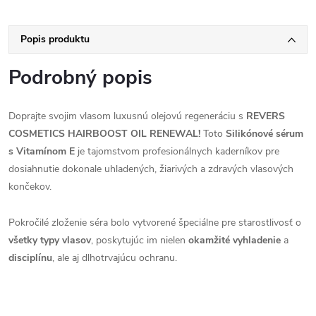
Popis produktu
Podrobný popis
Doprajte svojim vlasom luxusnú olejovú regeneráciu s
REVERS
COSMETICS HAIRBOOST OIL RENEWAL!
Toto
Silikónové sérum
s Vitamínom E
je tajomstvom profesionálnych kaderníkov pre
dosiahnutie dokonale uhladených, žiarivých a zdravých vlasových
končekov.
Pokročilé zloženie séra bolo vytvorené špeciálne pre starostlivosť o
všetky typy vlasov
, poskytujúc im nielen
okamžité vyhladenie
a
disciplínu
, ale aj dlhotrvajúcu ochranu.