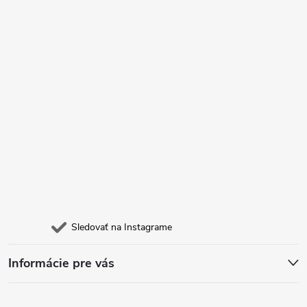
t
i
e
Sledovať na Instagrame
Informácie pre vás