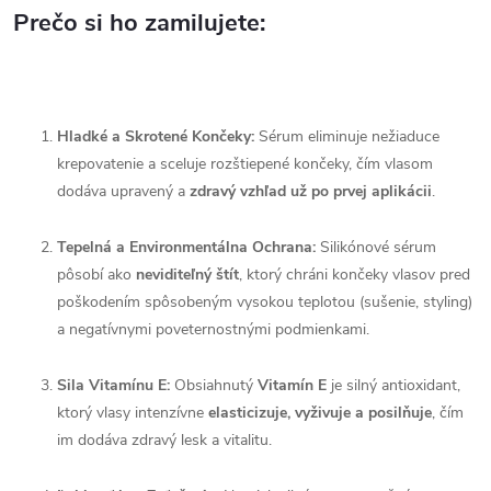
Prečo si ho zamilujete:
Hladké a Skrotené Končeky:
Sérum eliminuje nežiaduce
krepovatenie a sceluje rozštiepené končeky, čím vlasom
dodáva upravený a
zdravý vzhľad už po prvej aplikácii
.
Tepelná a Environmentálna Ochrana:
Silikónové sérum
pôsobí ako
neviditeľný štít
, ktorý chráni končeky vlasov pred
poškodením spôsobeným vysokou teplotou (sušenie, styling)
a negatívnymi poveternostnými podmienkami.
Sila Vitamínu E:
Obsiahnutý
Vitamín E
je silný antioxidant,
ktorý vlasy intenzívne
elasticizuje, vyživuje a posilňuje
, čím
im dodáva zdravý lesk a vitalitu.