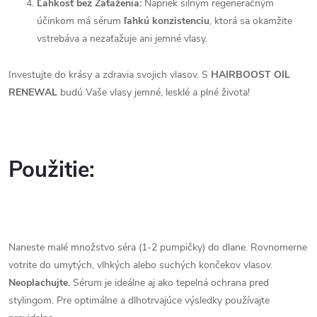
Ľahkosť bez Zaťaženia:
Napriek silným regeneračným
účinkom má sérum
ľahkú konzistenciu
, ktorá sa okamžite
vstrebáva a nezaťažuje ani jemné vlasy.
Investujte do krásy a zdravia svojich vlasov. S
HAIRBOOST OIL
RENEWAL
budú Vaše vlasy jemné, lesklé a plné života!
Použitie:
Naneste malé množstvo séra (1-2 pumpičky) do dlane. Rovnomerne
votrite do umytých, vlhkých alebo suchých končekov vlasov.
Neoplachujte.
Sérum je ideálne aj ako tepelná ochrana pred
stylingom. Pre optimálne a dlhotrvajúce výsledky používajte