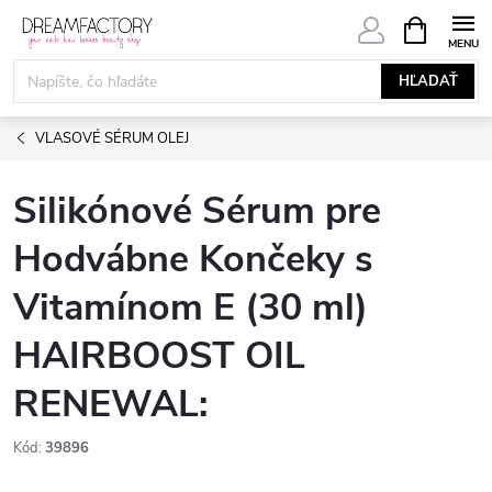
Prejsť
NÁKUPN
KOŠÍK
na
obsah
HĽADAŤ
VLASOVÉ SÉRUM OLEJ
Silikónové Sérum pre
Hodvábne Končeky s
Vitamínom E (30 ml)
HAIRBOOST OIL
RENEWAL:
Kód:
39896