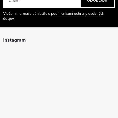
Email
ODOBERAŤ
á
Vložením e-mailu súhlasíte s
podmienkami ochrany osobných
p
údajov
ä
Instagram
t
i
e