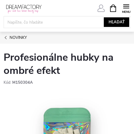
Prejsť
NÁKUPN
KOŠÍK
na
obsah
HĽADAŤ
NOVINKY
Profesionálne hubky na
ombré efekt
Kód:
M150304A