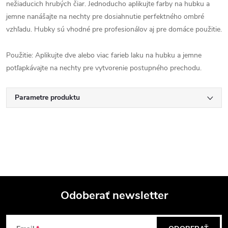
nežiaducich hrubých čiar. Jednoducho aplikujte farby na hubku a
jemne nanášajte na nechty pre dosiahnutie perfektného ombré
vzhľadu. Hubky sú vhodné pre profesionálov aj pre domáce použitie.
Použitie: Aplikujte dve alebo viac farieb laku na hubku a jemne
potľapkávajte na nechty pre vytvorenie postupného prechodu.
Parametre produktu
Odoberať newsletter
Z