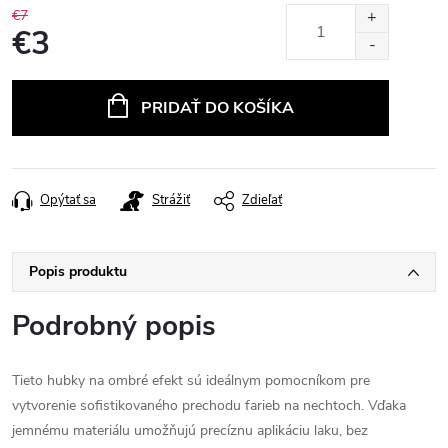
€7
€3
Jednotková
cena:
PRIDAŤ DO KOŠÍKA
Opýtať sa
Strážiť
Zdieľať
Popis produktu
Podrobný popis
Tieto hubky na ombré efekt sú ideálnym pomocníkom pre
vytvorenie sofistikovaného prechodu farieb na nechtoch. Vďaka
jemnému materiálu umožňujú precíznu aplikáciu laku, bez