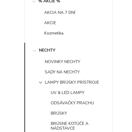
% AKCIE %
n
AKCIA NA 7 DNÍ
ý
AKCIE
p
Kozmetika
a
NECHTY
n
NOVINKY NECHTY
SADY NA NECHTY
e
LAMPY BRÚSKY PRÍSTROJE
l
UV & LED LAMPY
ODSÁVAČKY PRACHU
BRÚSKY
BRÚSNE KOTÚČE A
NÁDSTAVCE