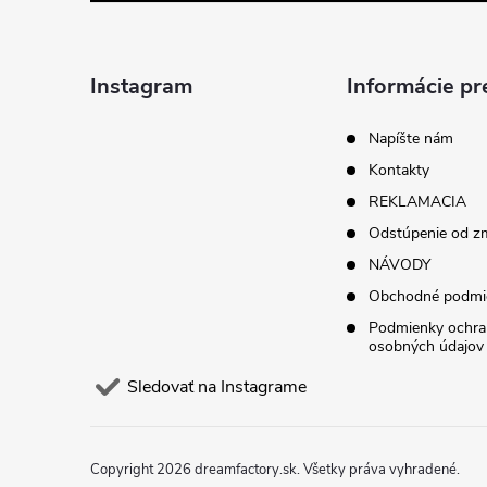
p
ä
Instagram
Informácie pr
t
Napíšte nám
Kontakty
i
REKLAMACIA
Odstúpenie od z
e
NÁVODY
Obchodné podmi
Podmienky ochra
osobných údajov
Sledovať na Instagrame
Copyright 2026
dreamfactory.sk
. Všetky práva vyhradené.