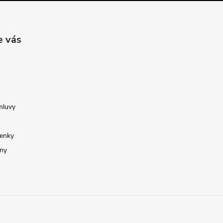
e vás
mluvy
enky
ny