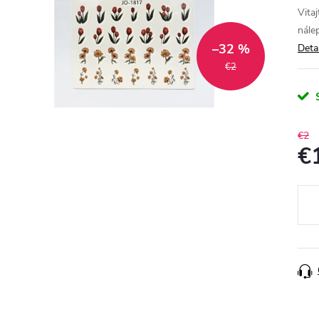
Vita
nále
–32 %
Deta
€2
€2
€
Jedn
cena