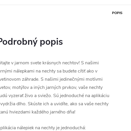
POPIS
Podrobný popis
itajte v jarnom svete krásnych nechtov! S našimi
arnými nálepkami na nechty sa budete cítiť ako v
vetinovom záhrade. S našimi jedinečnými motívmi
vetov, motýľov a iných jarných prvkov, vaše nechty
udú vyzerať živo a sviežo. Sú jednoduché na aplikáciu
 vydržia dlho. Skúste ich a uvidíte, ako sa vaše nechty
tanú hviezdami každého jarného dňa!
plikácia nálepiek na nechty je jednoduchá: