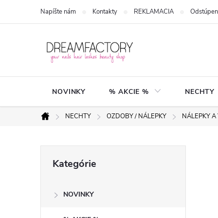
Prejsť
Napíšte nám
Kontakty
REKLAMACIA
Odstúpen
na
obsah
NOVINKY
% AKCIE %
NECHTY
NECHTY
OZDOBY / NÁLEPKY
NÁLEPKY A
Domov
B
Preskočiť
Kategórie
kategórie
o
NOVINKY
č