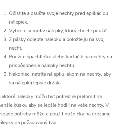
Očistite a osušte svoje nechty pred aplikáciou
nálepiek.
Vyberte si motív nálepky, ktorý chcete použiť.
Z pásky odlepte nálepku a položte ju na svoj
necht.
Použite špachtličku alebo kartáčik na nechty na
prispôsobenie nálepky nechtu.
Nakoniec, natrite nálepku lakom na nechty, aby
sa nálepka lepšie držala.
iektoré nálepky môžu byť potrebné prelomiť na
enšie kúsky, aby sa lepšie hodili na vaše nechty. V
rípade potreby môžete použiť nožničky na orezanie
álepky na požadovaný tvar.