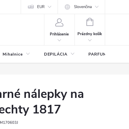
any osobných údajov
EUR
Slovenčina
NÁKUPNÝ
KOŠÍK
Prázdny košík
Prihlásenie
Mihalnice
DEPILÁCIA
PARFUMY
arné nálepky na
echty 1817
M170603J