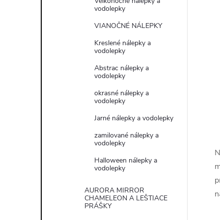
Veľkonočné nálepky a
vodolepky
VIANOČNÉ NÁLEPKY
Kreslené nálepky a
vodolepky
Abstrac nálepky a
vodolepky
okrasné nálepky a
vodolepky
Jarné nálepky a vodolepky
zamilované nálepky a
vodolepky
N
Halloween nálepky a
m
vodolepky
p
AURORA MIRROR
n
CHAMELEON A LEŠTIACE
PRÁŠKY