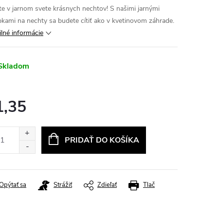
jte v jarnom svete krásnych nechtov! S našimi jarnými
pkami na nechty sa budete cítiť ako v kvetinovom záhrade.
ilné informácie
Skladom
1,35
otková
:
PRIDAŤ DO KOŠÍKA
Opýtať sa
Strážiť
Zdieľať
Tlač