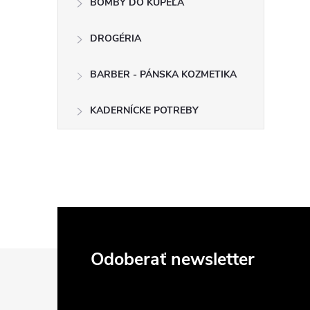
BOMBY DO KÚPEĽA
DROGÉRIA
BARBER - PÁNSKA KOZMETIKA
KADERNÍCKE POTREBY
Z
Odoberať newsletter
á