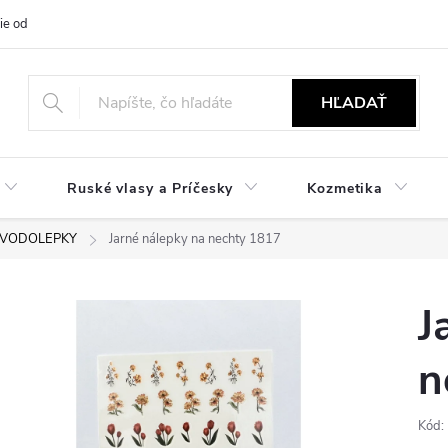
ie od zmluvy
NÁVODY
Obchodné podmienky
Podmienky ochr
HĽADAŤ
Ruské vlasy a Príčesky
Kozmetika
 VODOLEPKY
Jarné nálepky na nechty 1817
J
n
Kód: