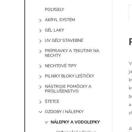
POLYGELY
AKRYL SYSTÉM
GÉL LAKY
UV GÉLY STAVEBNÉ
PRÍPRAVKY A TEKUTINY NA
NECHTY
V
NECHTOVÉ TIPY
j
PILNÍKY BLOKY LEŠTIČKY
k
NÁSTROJE POMÔCKY A
k
PRÍSLUŠENSTVO
b
ŠTETCE
a
OZDOBY / NÁLEPKY
s
NÁLEPKY A VODOLEPKY
A