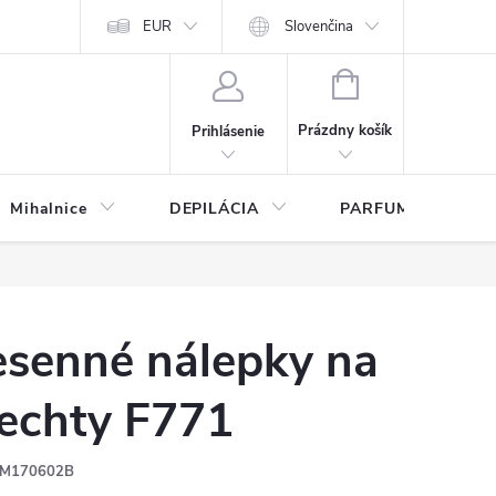
any osobných údajov
EUR
Slovenčina
NÁKUPNÝ
KOŠÍK
Prázdny košík
Prihlásenie
Mihalnice
DEPILÁCIA
PARFUMY
esenné nálepky na
echty F771
M170602B