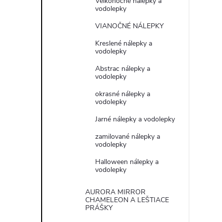
Veľkonočné nálepky a
vodolepky
VIANOČNÉ NÁLEPKY
Kreslené nálepky a
vodolepky
Abstrac nálepky a
vodolepky
okrasné nálepky a
vodolepky
Jarné nálepky a vodolepky
zamilované nálepky a
vodolepky
Halloween nálepky a
vodolepky
AURORA MIRROR
CHAMELEON A LEŠTIACE
PRÁŠKY