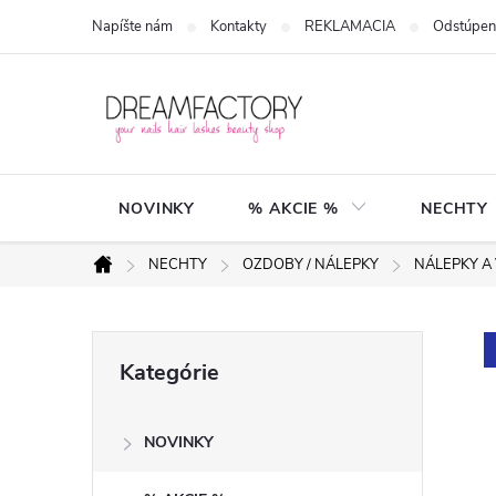
Prejsť
Napíšte nám
Kontakty
REKLAMACIA
Odstúpen
na
obsah
NOVINKY
% AKCIE %
NECHTY
NECHTY
OZDOBY / NÁLEPKY
NÁLEPKY A
Domov
B
Preskočiť
Kategórie
kategórie
o
NOVINKY
č