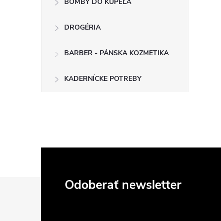
BOMBY DO KÚPEĽA
DROGÉRIA
BARBER - PÁNSKA KOZMETIKA
KADERNÍCKE POTREBY
Z
Odoberať newsletter
á