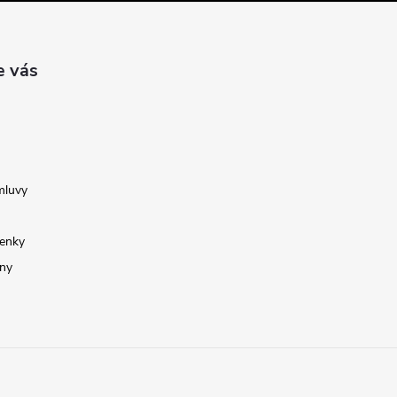
e vás
mluvy
enky
ny