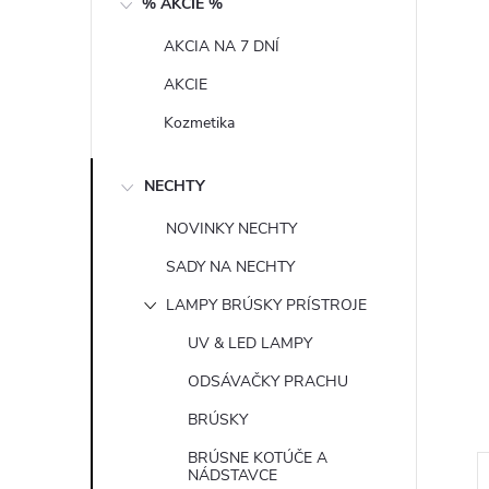
% AKCIE %
n
AKCIA NA 7 DNÍ
ý
AKCIE
p
Kozmetika
a
NECHTY
n
NOVINKY NECHTY
SADY NA NECHTY
e
LAMPY BRÚSKY PRÍSTROJE
l
UV & LED LAMPY
ODSÁVAČKY PRACHU
BRÚSKY
BRÚSNE KOTÚČE A
NÁDSTAVCE