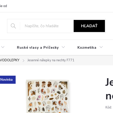
ie od zmluvy
NÁVODY
Obchodné podmienky
Podmienky ochr
HĽADAŤ
Ruské vlasy a Príčesky
Kozmetika
 VODOLEPKY
Jesenné nálepky na nechty F771
J
Novinka
n
Kód: