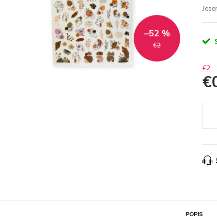
Jese
–52 %
€2
€2
€
Jedn
cena
POPIS