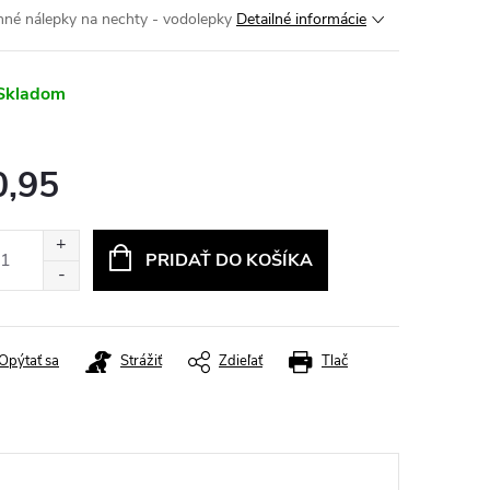
nné nálepky na nechty - vodolepky
Detailné informácie
Skladom
0,95
otková
:
PRIDAŤ DO KOŠÍKA
Opýtať sa
Strážiť
Zdieľať
Tlač