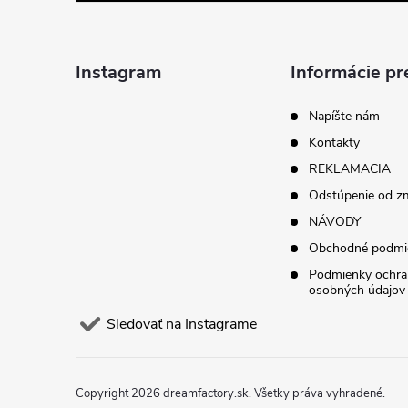
p
ä
Instagram
Informácie pr
t
Napíšte nám
Kontakty
i
REKLAMACIA
Odstúpenie od z
e
NÁVODY
Obchodné podmi
Podmienky ochra
osobných údajov
Sledovať na Instagrame
Copyright 2026
dreamfactory.sk
. Všetky práva vyhradené.