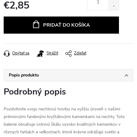
€2,85
Jednotková
cena:
PRIDAŤ DO KOŠÍKA
Opýtať sa
Strážiť
Zdieľať
Popis produktu
Podrobný popis
Pozdvihnite svoju nechtovú tvorbu na vyššiu úroveň s našimi
prémiovými farebnými kryštálovými kamienkami na nechty. Toto
balenie obsahuje oslnivú škálu vysoko kvalitných kamienkov v
rôznych farbách a veľkostiach, ktoré krásne odrážajú svetlo a