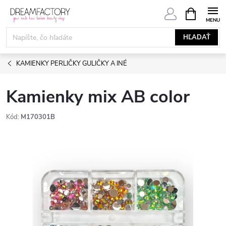
Prejsť
NÁKUPN
KOŠÍK
na
obsah
HĽADAŤ
KAMIENKY PERLIČKY GULIČKY A INÉ
Kamienky mix AB color
Kód:
M170301B