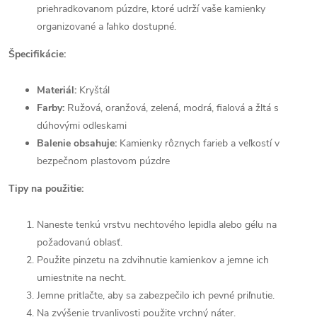
priehradkovanom púzdre, ktoré udrží vaše kamienky
organizované a ľahko dostupné.
Špecifikácie:
Materiál:
Kryštál
Farby:
Ružová, oranžová, zelená, modrá, fialová a žltá s
dúhovými odleskami
Balenie obsahuje:
Kamienky rôznych farieb a veľkostí v
bezpečnom plastovom púzdre
Tipy na použitie:
Naneste tenkú vrstvu nechtového lepidla alebo gélu na
požadovanú oblasť.
Použite pinzetu na zdvihnutie kamienkov a jemne ich
umiestnite na necht.
Jemne pritlačte, aby sa zabezpečilo ich pevné priľnutie.
Na zvýšenie trvanlivosti použite vrchný náter.