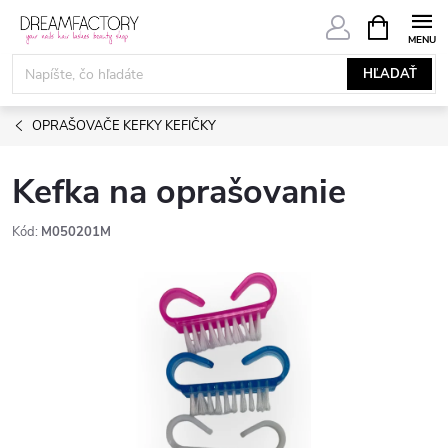
Prejsť
NÁKUPN
KOŠÍK
na
obsah
HĽADAŤ
OPRAŠOVAČE KEFKY KEFIČKY
Kefka na oprašovanie
Kód:
M050201M