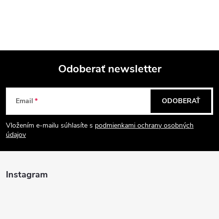
Odoberať newsletter
Z
Email
ODOBERAŤ
á
Vložením e-mailu súhlasíte s
podmienkami ochrany osobných
p
údajov
ä
Instagram
t
i