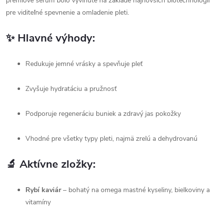
prémiové sérum bolo vyvinuté na základe najnovších biotechnológií
pre viditeľné spevnenie a omladenie pleti.
✨
Hlavné výhody:
Redukuje jemné vrásky a spevňuje pleť
Zvyšuje hydratáciu a pružnosť
Podporuje regeneráciu buniek a zdravý jas pokožky
Vhodné pre všetky typy pleti, najmä zrelú a dehydrovanú
🔬
Aktívne zložky:
Rybí kaviár
– bohatý na omega mastné kyseliny, bielkoviny a
vitamíny