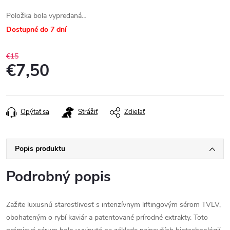
Položka bola vypredaná…
Dostupné do 7 dní
€15
€7,50
Jednotková
cena:
Opýtať sa
Strážiť
Zdieľať
Popis produktu
Podrobný popis
Zažite luxusnú starostlivosť s intenzívnym liftingovým sérom TVLV,
obohateným o rybí kaviár a patentované prírodné extrakty. Toto