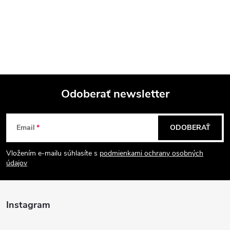
Odoberať newsletter
Z
Email
ODOBERAŤ
á
Vložením e-mailu súhlasíte s
podmienkami ochrany osobných
p
údajov
ä
Instagram
t