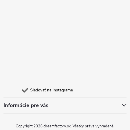
i
e
Sledovať na Instagrame
Informácie pre vás
Copyright 2026
dreamfactory.sk
. Všetky práva vyhradené.