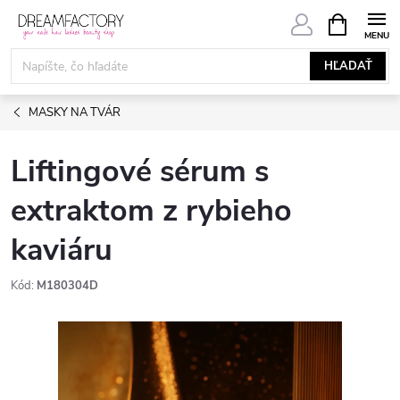
Prejsť
NÁKUPN
KOŠÍK
na
obsah
HĽADAŤ
MASKY NA TVÁR
Liftingové sérum s
extraktom z rybieho
kaviáru
Kód:
M180304D