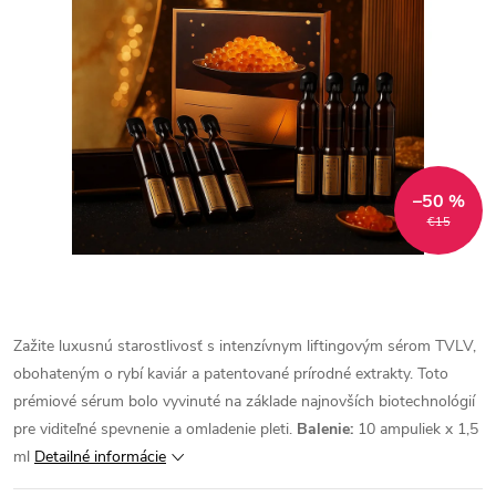
–50 %
€15
Zažite luxusnú starostlivosť s intenzívnym liftingovým sérom TVLV,
obohateným o rybí kaviár a patentované prírodné extrakty. Toto
prémiové sérum bolo vyvinuté na základe najnovších biotechnológií
pre viditeľné spevnenie a omladenie pleti.
Balenie:
10 ampuliek x 1,5
ml
Detailné informácie