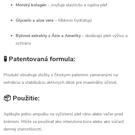
Morský kolagén
– zvyšuje elasticitu a vypína pleť
Glycerín a aloe vera
– hĺbkovo hydratujú
Bylinné extrakty z Ázie a Ameriky
– dodávajú pleti výživu a
ochranu
🧪
Patentovaná formula:
Produkt obsahuje zložky s čínskymi patentmi zameranými na
extrakciu a stabilizáciu aktívnych látok pre maximálny účinok.
📦
Použitie:
Aplikujte jednu ampulku na vyčistenú pleť ráno alebo večer pred
krémom. Môže sa používať ako intenzívna kúra alebo ako súčasť
dennej starostlivosti.