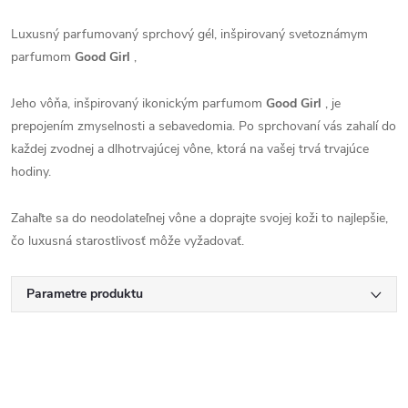
Luxusný parfumovaný sprchový gél, inšpirovaný svetoznámym
parfumom
Good Girl
,
Jeho vôňa, inšpirovaný ikonickým parfumom
Good Girl
, je
prepojením zmyselnosti a sebavedomia. Po sprchovaní vás zahalí do
každej zvodnej a dlhotrvajúcej vône, ktorá na vašej trvá trvajúce
hodiny.
Zahaľte sa do neodolateľnej vône a doprajte svojej koži to najlepšie,
čo luxusná starostlivosť môže vyžadovať.
Parametre produktu