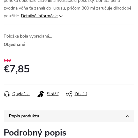
ponúka dokonalé čistenie a hydratáciu pokožky. Bohatá pena
zvodná vôňa ťa zahalí do luxusu, pričom 300 ml zaručuje dlhodobé
použitie.
Detailné informácie
Položka bola vypredaná…
Objednané
€12
€7,85
Jednotková
cena:
Opýtať sa
Strážiť
Zdieľať
Popis produktu
Podrobný popis