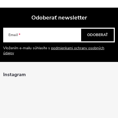
Odoberať newsletter
Z
Email
ODOBERAŤ
á
Vložením e-mailu súhlasíte s
podmienkami ochrany osobných
p
údajov
ä
Instagram
t
i
e