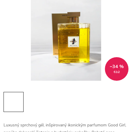
–34 %
€12
Luxusný sprchový gél, inšpirovaný ikonickým parfumom Good Girl,