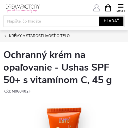
Prejsť
NÁKUPN
KOŠÍK
na
obsah
HĽADAŤ
KRÉMY A STAROSTLIVOSŤ O TELO
Ochranný krém na
opaľovanie - Ushas SPF
50+ s vitamínom C, 45 g
Kód:
M060402F