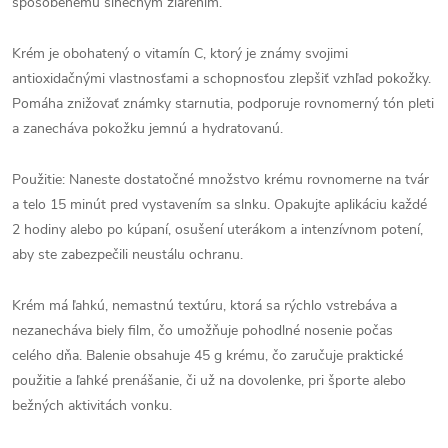
spôsobenému slnečným žiarením.
Krém je obohatený o vitamín C, ktorý je známy svojimi
antioxidačnými vlastnosťami a schopnosťou zlepšiť vzhľad pokožky.
Pomáha znižovať známky starnutia, podporuje rovnomerný tón pleti
a zanecháva pokožku jemnú a hydratovanú.
Použitie: Naneste dostatočné množstvo krému rovnomerne na tvár
a telo 15 minút pred vystavením sa slnku. Opakujte aplikáciu každé
2 hodiny alebo po kúpaní, osušení uterákom a intenzívnom potení,
aby ste zabezpečili neustálu ochranu.
Krém má ľahkú, nemastnú textúru, ktorá sa rýchlo vstrebáva a
nezanecháva biely film, čo umožňuje pohodlné nosenie počas
celého dňa. Balenie obsahuje 45 g krému, čo zaručuje praktické
použitie a ľahké prenášanie, či už na dovolenke, pri športe alebo
bežných aktivitách vonku.