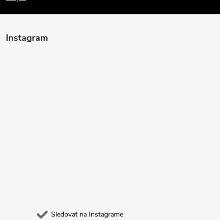
p
ä
Instagram
t
i
e
Sledovať na Instagrame