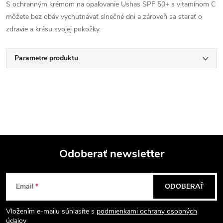
S ochranným krémom na opaľovanie Ushas SPF 50+ s vitamínom C
môžete bez obáv vychutnávať slnečné dni a zároveň sa starať o
zdravie a krásu svojej pokožky.
Parametre produktu
Odoberať newsletter
Z
Email
ODOBERAŤ
á
Vložením e-mailu súhlasíte s
podmienkami ochrany osobných
údajov