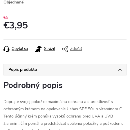
Objednané
€5
€3,95
Jednotková
cena:
Opýtať sa
Strážiť
Zdieľať
Popis produktu
Podrobný popis
Doprajte svojej pokožke maximálnu ochranu a starostlivosť s
ochranným krémom na opaľovanie Ushas SPF 50+ s vitamínom C.
Tento účinný krém ponúka vysokú ochranu pred UVA a UVB
žiarením, čím pomáha predchádzať spáleniu pokožky a poškodeniu