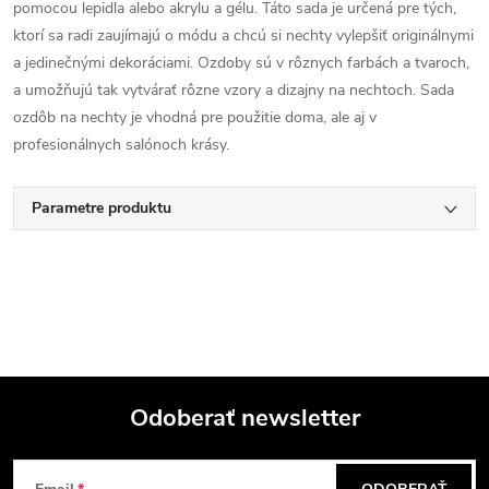
pomocou lepidla alebo akrylu a gélu. Táto sada je určená pre tých,
ktorí sa radi zaujímajú o módu a chcú si nechty vylepšiť originálnymi
a jedinečnými dekoráciami. Ozdoby sú v rôznych farbách a tvaroch,
a umožňujú tak vytvárať rôzne vzory a dizajny na nechtoch. Sada
ozdôb na nechty je vhodná pre použitie doma, ale aj v
profesionálnych salónoch krásy.
Parametre produktu
Odoberať newsletter
Z