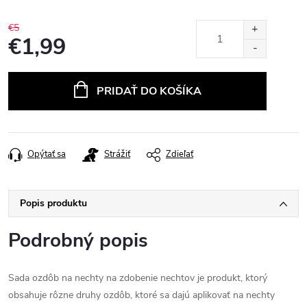
€5
€1,99
Jednotková
cena:
PRIDAŤ DO KOŠÍKA
Opýtať sa
Strážiť
Zdieľať
Popis produktu
Podrobný popis
Sada ozdôb na nechty na zdobenie nechtov je produkt, ktorý
obsahuje rôzne druhy ozdôb, ktoré sa dajú aplikovať na nechty