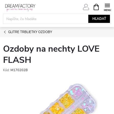
Prejsť
NÁKUPN
KOŠÍK
na
obsah
HĽADAŤ
GLITRE TRBLIETKY OZDOBY
Ozdoby na nechty LOVE
FLASH
Kód:
M170202B