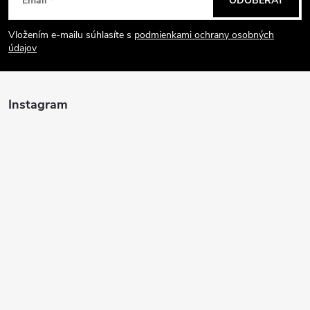
Email
ODOBERAŤ
á
Vložením e-mailu súhlasíte s
podmienkami ochrany osobných
p
údajov
ä
Instagram
t
i
e