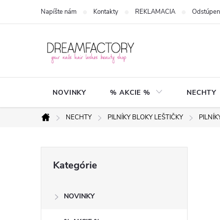
Prejsť
Napíšte nám
Kontakty
REKLAMACIA
Odstúpen
na
obsah
NOVINKY
% AKCIE %
NECHTY
NECHTY
PILNÍKY BLOKY LEŠTIČKY
PILNÍ
Domov
B
Preskočiť
Kategórie
kategórie
o
NOVINKY
č