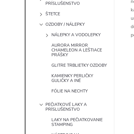
n
PRÍSLUŠENSTVO
k
ŠTETCE
u
OZDOBY / NÁLEPKY
d
p
NÁLEPKY A VODOLEPKY
AURORA MIRROR
CHAMELEON A LEŠTIACE
PRÁŠKY
GLITRE TRBLIETKY OZDOBY
KAMIENKY PERLIČKY
GULIČKY A INÉ
FÓLIE NA NECHTY
PEČIATKOVÉ LAKY A
PRÍSLUŠENSTVO
LAKY NA PEČIATKOVANIE
STAMPING