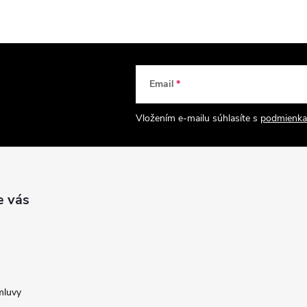
Email
Vložením e-mailu súhlasíte s
podmienka
e vás
mluvy