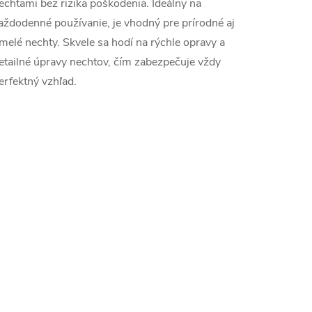
echtami bez rizika poškodenia. Ideálny na
aždodenné používanie, je vhodný pre prírodné aj
melé nechty. Skvele sa hodí na rýchle opravy a
etailné úpravy nechtov, čím zabezpečuje vždy
erfektný vzhľad.