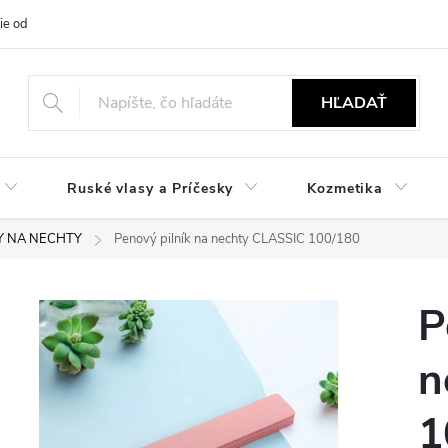
ie od zmluvy
NÁVODY
Obchodné podmienky
Podmienky ochr
HĽADAŤ
Ruské vlasy a Príčesky
Kozmetika
KY NA NECHTY
Penový pilník na nechty CLASSIC 100/180
P
n
1