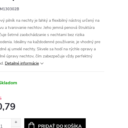
M130302B
ý pilník na nechty je ľahký a flexibilný nástroj určený na
vu a tvarovanie nechtov. Jeho jemná penová štruktúra
čuje šetrné zaobchádzanie s nechtami bez rizika
odenia. Ideálny na každodenné používanie, je vhodný pre
odné aj umelé nechty. Skvele sa hodí na rýchle opravy a
ilné úpravy nechtov, čím zabezpečuje vždy perfektný
ad.
Detailné informácie
Skladom
5
0,79
otková
:
PRIDAŤ DO KOŠÍKA