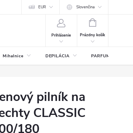
any osobných údajov
EUR
Slovenčina
NÁKUPNÝ
KOŠÍK
Prázdny košík
Prihlásenie
Mihalnice
DEPILÁCIA
PARFUMY
enový pilník na
echty CLASSIC
00/180