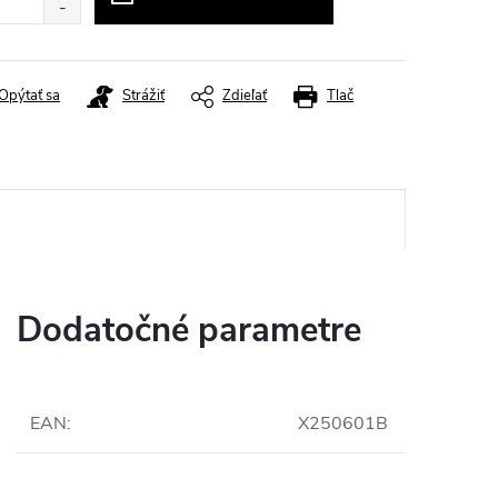
Opýtať sa
Strážiť
Zdieľať
Tlač
Dodatočné parametre
EAN
:
X250601B