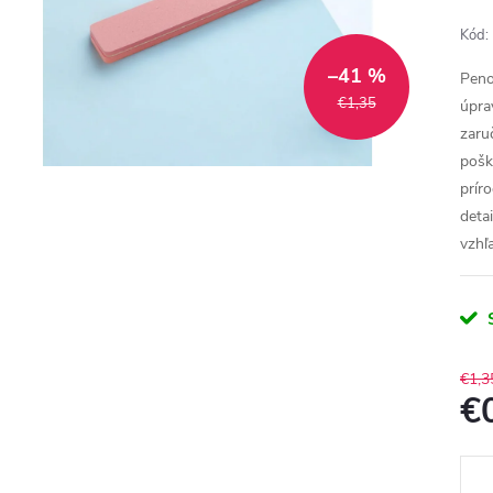
Kód:
–41 %
Penov
€1,35
úpra
zaru
pošk
prír
deta
vzhľ
€1,3
€
Jedn
cena