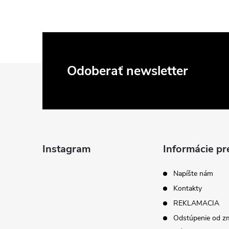
Z
Odoberať newsletter
á
p
ä
Instagram
Informácie pr
t
Napíšte nám
Kontakty
i
REKLAMACIA
Odstúpenie od z
e