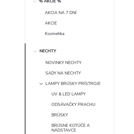
% AKCIE %
n
AKCIA NA 7 DNÍ
ý
AKCIE
p
Kozmetika
a
NECHTY
n
NOVINKY NECHTY
SADY NA NECHTY
e
LAMPY BRÚSKY PRÍSTROJE
l
UV & LED LAMPY
ODSÁVAČKY PRACHU
BRÚSKY
BRÚSNE KOTÚČE A
NÁDSTAVCE