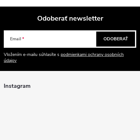
Odoberať newsletter
Z
Email
ODOBERAŤ
á
Vložením e-mailu súhlasíte s
podmienkami ochrany osobných
p
údajov
ä
Instagram
t
i
e