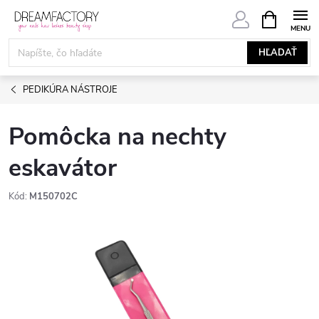
Prejsť
NÁKUPN
KOŠÍK
na
obsah
HĽADAŤ
PEDIKÚRA NÁSTROJE
Pomôcka na nechty
eskavátor
Kód:
M150702C