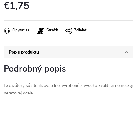
€1,75
Jednotková
cena:
Opýtať sa
Strážiť
Zdieľať
Popis produktu
Podrobný popis
Exkavátory sú sterilizovateľné, vyrobené z vysoko kvalitnej nemeckej
nerezovej ocele.