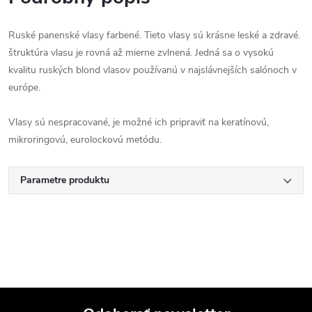
Ruské panenské vlasy farbené. Tieto vlasy sú krásne leské a zdravé.
štruktúra vlasu je rovná až mierne zvlnená. Jedná sa o vysokú
kvalitu ruských blond vlasov používanú v najslávnejších salónoch v
európe.
Vlasy sú nespracované, je možné ich pripraviť na keratínovú,
mikroringovú, eurolockovú metódu.
Parametre produktu