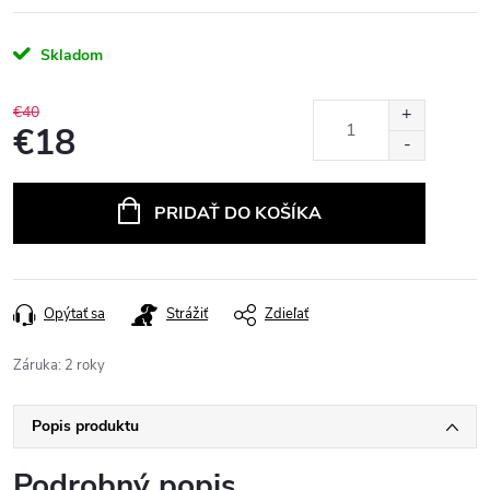
Skladom
€40
€18
Jednotková
cena:
PRIDAŤ DO KOŠÍKA
Opýtať sa
Strážiť
Zdieľať
Záruka
:
2 roky
Popis produktu
Podrobný popis