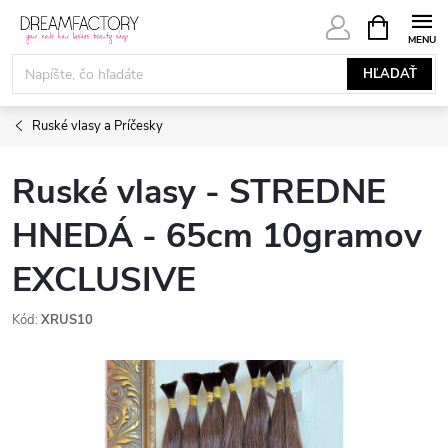
Prejsť
NÁKUPN
KOŠÍK
na
obsah
HĽADAŤ
Ruské vlasy a Príčesky
Ruské vlasy - STREDNE
HNEDÁ - 65cm 10gramov
EXCLUSIVE
Kód:
XRUS10