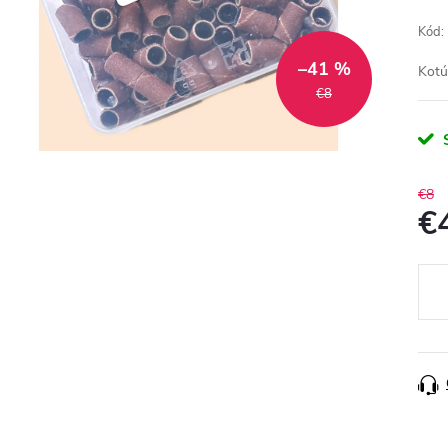
Kód:
–41 %
Kotú
€8
€8
€
Jedn
cena