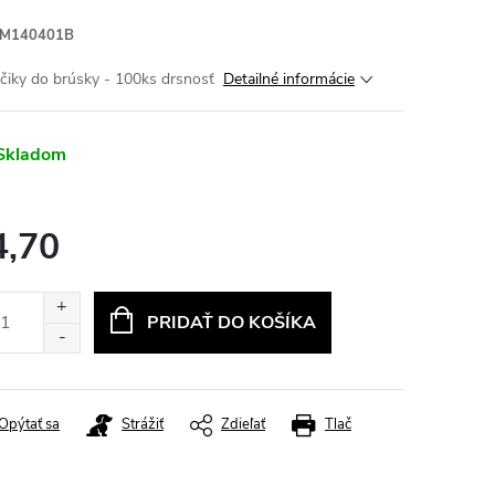
M140401B
čiky do brúsky - 100ks drsnosť
Detailné informácie
Skladom
4,70
otková
:
PRIDAŤ DO KOŠÍKA
Opýtať sa
Strážiť
Zdieľať
Tlač