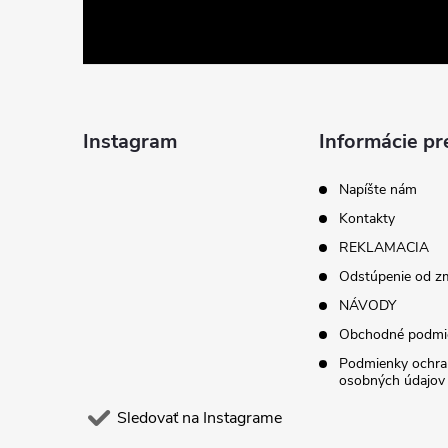
á
p
ä
Instagram
Informácie pr
t
Napíšte nám
Kontakty
i
REKLAMACIA
Odstúpenie od z
e
NÁVODY
Obchodné podmi
Podmienky ochra
osobných údajov
Sledovať na Instagrame