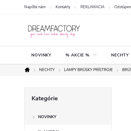
Prejsť
Napíšte nám
Kontakty
REKLAMACIA
Odstúpen
na
obsah
NOVINKY
% AKCIE %
NECHTY
NECHTY
LAMPY BRÚSKY PRÍSTROJE
BRÚ
Domov
B
Preskočiť
Kategórie
kategórie
o
NOVINKY
č