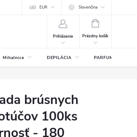
any osobných údajov
EUR
Slovenčina
NÁKUPNÝ
KOŠÍK
Prázdny košík
Prihlásenie
Mihalnice
DEPILÁCIA
PARFUMY
ada brúsnych
otúčov 100ks
rnosť - 180