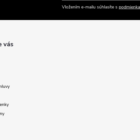
Vložením e-mailu súhlasíte s
podmienka
e vás
mluvy
enky
ny