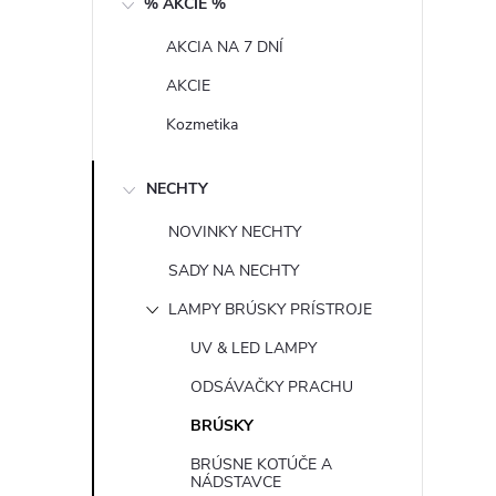
% AKCIE %
n
AKCIA NA 7 DNÍ
ý
AKCIE
p
Kozmetika
a
NECHTY
n
NOVINKY NECHTY
SADY NA NECHTY
e
LAMPY BRÚSKY PRÍSTROJE
l
UV & LED LAMPY
ODSÁVAČKY PRACHU
BRÚSKY
BRÚSNE KOTÚČE A
NÁDSTAVCE