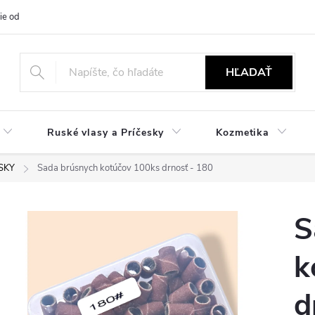
ie od zmluvy
NÁVODY
Obchodné podmienky
Podmienky ochr
HĽADAŤ
Ruské vlasy a Príčesky
Kozmetika
SKY
Sada brúsnych kotúčov 100ks drnosť - 180
S
k
d