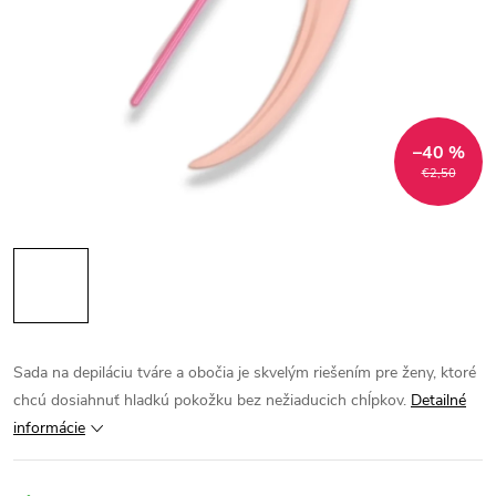
–40 %
€2,50
Sada na depiláciu tváre a obočia je skvelým riešením pre ženy, ktoré
chcú dosiahnuť hladkú pokožku bez nežiaducich chĺpkov.
Detailné
informácie