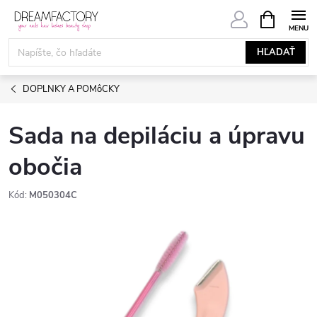
Prejsť
NÁKUPN
KOŠÍK
na
obsah
HĽADAŤ
DOPLNKY A POMôCKY
Sada na depiláciu a úpravu
obočia
Kód:
M050304C