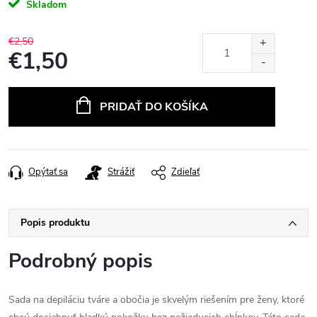
Skladom
€2,50
€1,50
Jednotková
cena:
PRIDAŤ DO KOŠÍKA
Opýtať sa
Strážiť
Zdieľať
Popis produktu
Podrobný popis
Sada na depiláciu tváre a obočia je skvelým riešením pre ženy, ktoré