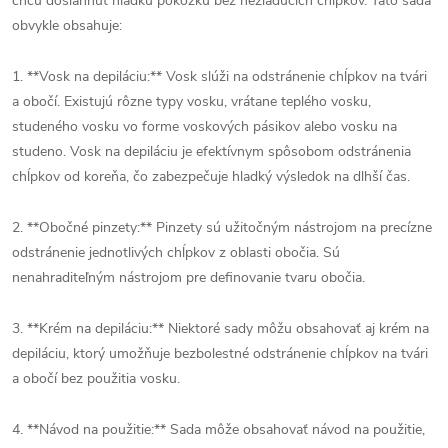
chcú dosiahnuť hladkú pokožku bez nežiaducich chĺpkov. Táto sada
obvykle obsahuje:
1. **Vosk na depiláciu:** Vosk slúži na odstránenie chĺpkov na tvári
a obočí. Existujú rôzne typy vosku, vrátane teplého vosku,
studeného vosku vo forme voskových pásikov alebo vosku na
studeno. Vosk na depiláciu je efektívnym spôsobom odstránenia
chĺpkov od koreňa, čo zabezpečuje hladký výsledok na dlhší čas.
2. **Obočné pinzety:** Pinzety sú užitočným nástrojom na precízne
odstránenie jednotlivých chĺpkov z oblasti obočia. Sú
nenahraditeľným nástrojom pre definovanie tvaru obočia.
3. **Krém na depiláciu:** Niektoré sady môžu obsahovať aj krém na
depiláciu, ktorý umožňuje bezbolestné odstránenie chĺpkov na tvári
a obočí bez použitia vosku.
4. **Návod na použitie:** Sada môže obsahovať návod na použitie,