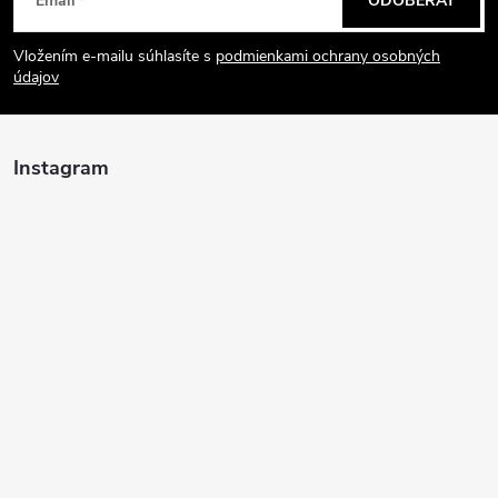
Email
ODOBERAŤ
á
Vložením e-mailu súhlasíte s
podmienkami ochrany osobných
p
údajov
ä
Instagram
t
i
e