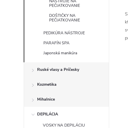
NÁSTROJE NA
PEČIATKOVANIE
S
DOŠTIČKY NA
PEČIATKOVANIE
k
s
PEDIKÚRA NÁSTROJE
p
PARAFÍN SPA
Japonská manikúra
Ruské vlasy a Príčesky
Kozmetika
Mihalnice
DEPILÁCIA
VOSKY NA DEPILÁCIU