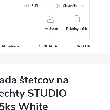
any osobných údajov
EUR
Slovenčina
NÁKUPNÝ
KOŠÍK
Prázdny košík
Prihlásenie
Mihalnice
DEPILÁCIA
PARFUMY
ada štetcov na
echty STUDIO
5ks White