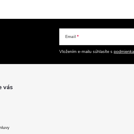
Email
Vložením e-mailu súhlasíte s
podmienka
e vás
mluvy