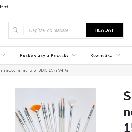
ie od zmluvy
NÁVODY
Obchodné podmienky
Podmienky ochr
HĽADAŤ
Ruské vlasy a Príčesky
Kozmetika
a štetcov na nechty STUDIO 15ks White
S
n
1