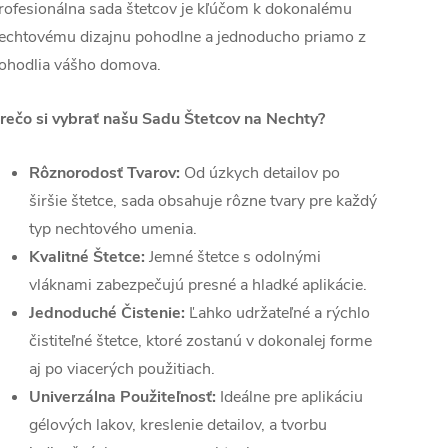
rofesionálna sada štetcov je kľúčom k dokonalému
echtovému dizajnu pohodlne a jednoducho priamo z
ohodlia vášho domova.
rečo si vybrať našu Sadu Štetcov na Nechty?
Rôznorodosť Tvarov:
Od úzkych detailov po
širšie štetce, sada obsahuje rôzne tvary pre každý
typ nechtového umenia.
Kvalitné Štetce:
Jemné štetce s odolnými
vláknami zabezpečujú presné a hladké aplikácie.
Jednoduché Čistenie:
Ľahko udržateľné a rýchlo
čistiteľné štetce, ktoré zostanú v dokonalej forme
aj po viacerých použitiach.
Univerzálna Použiteľnosť:
Ideálne pre aplikáciu
gélových lakov, kreslenie detailov, a tvorbu