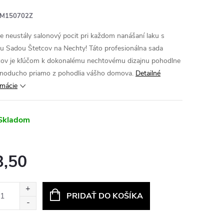
M150702Z
te neustály salonový pocit pri každom nanášaní laku s
u Sadou Štetcov na Nechty! Táto profesionálna sada
cov je kľúčom k dokonalému nechtovému dizajnu pohodlne
dnoducho priamo z pohodlia vášho domova.
Detailné
rmácie
Skladom
3,50
otková
:
PRIDAŤ DO KOŠÍKA