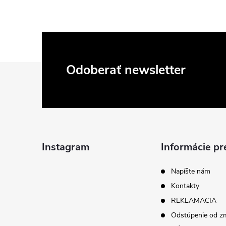
Z
Odoberať newsletter
á
p
ä
Instagram
Informácie pr
t
Napíšte nám
Kontakty
i
REKLAMACIA
Odstúpenie od z
e