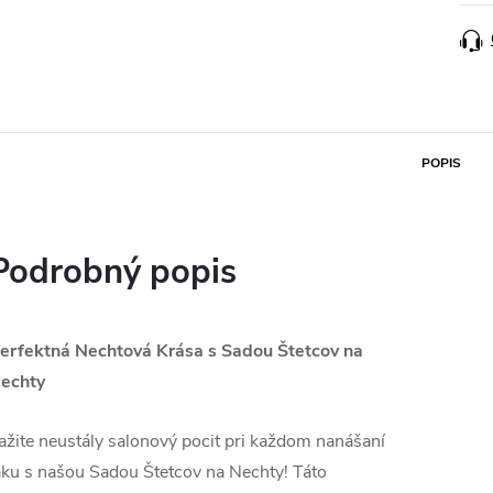
POPIS
Podrobný popis
erfektná Nechtová Krása s Sadou Štetcov na
echty
ažite neustály salonový pocit pri každom nanášaní
aku s našou Sadou Štetcov na Nechty! Táto