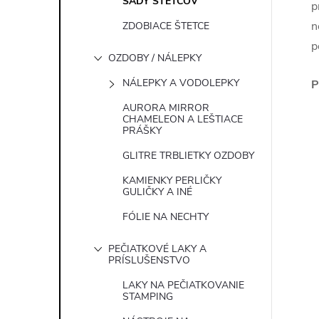
SADY ŠTETCOV
p
n
ZDOBIACE ŠTETCE
p
OZDOBY / NÁLEPKY
NÁLEPKY A VODOLEPKY
P
AURORA MIRROR
CHAMELEON A LEŠTIACE
PRÁŠKY
GLITRE TRBLIETKY OZDOBY
KAMIENKY PERLIČKY
GULIČKY A INÉ
FÓLIE NA NECHTY
PEČIATKOVÉ LAKY A
PRÍSLUŠENSTVO
LAKY NA PEČIATKOVANIE
STAMPING