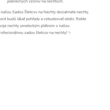
jedinečných vzorov na nechtoch.
 našou Sadou Štetcov na Nechty dosiahnete nechty,
toré budú lákať pohľady a vzbudzovať obdiv. Robte
voje nechty umeleckým plátnom s našou
rofesionálnou sadou štetcov na nechty! ✨