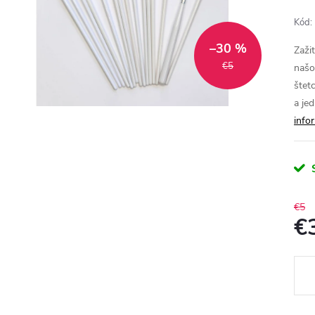
Kód:
–30 %
Zaži
€5
našo
štet
a je
info
€5
€
Jedn
cena