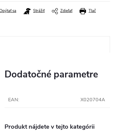
Opýtať sa
Strážiť
Zdieľať
Tlač
Dodatočné parametre
EAN
:
X020704A
Produkt nájdete v tejto kategórii