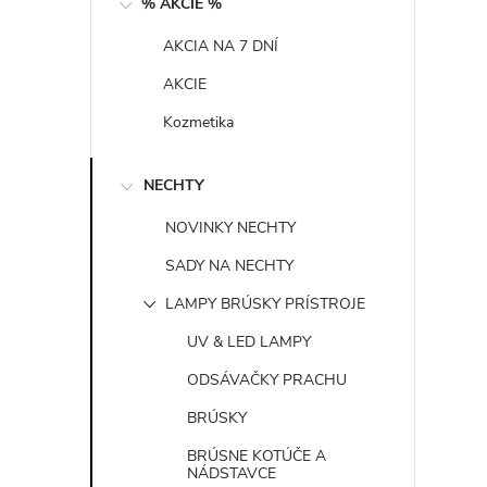
% AKCIE %
n
AKCIA NA 7 DNÍ
ý
AKCIE
p
Kozmetika
a
NECHTY
n
NOVINKY NECHTY
SADY NA NECHTY
e
LAMPY BRÚSKY PRÍSTROJE
l
UV & LED LAMPY
ODSÁVAČKY PRACHU
BRÚSKY
BRÚSNE KOTÚČE A
NÁDSTAVCE