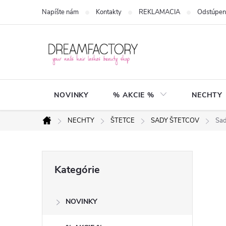
Prejsť
Napíšte nám
Kontakty
REKLAMACIA
Odstúpen
na
obsah
NOVINKY
% AKCIE %
NECHTY
NECHTY
ŠTETCE
SADY ŠTETCOV
Sad
Domov
B
Preskočiť
Kategórie
kategórie
o
NOVINKY
č