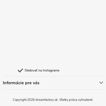
i
e
Sledovať na Instagrame
Informácie pre vás
Copyright 2026
dreamfactory.sk
. Všetky práva vyhradené.