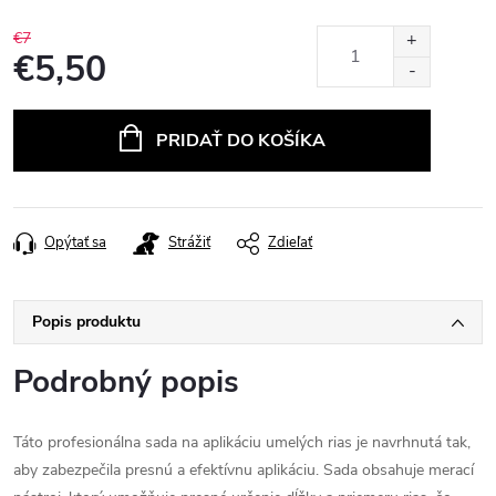
€7
€5,50
Jednotková
cena:
PRIDAŤ DO KOŠÍKA
Opýtať sa
Strážiť
Zdieľať
Popis produktu
Podrobný popis
Táto profesionálna sada na aplikáciu umelých rias je navrhnutá tak,
aby zabezpečila presnú a efektívnu aplikáciu. Sada obsahuje merací