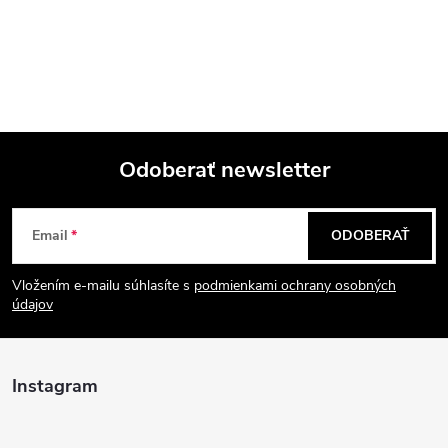
Odoberať newsletter
Z
Email
ODOBERAŤ
á
Vložením e-mailu súhlasíte s
podmienkami ochrany osobných
p
údajov
ä
Instagram
t