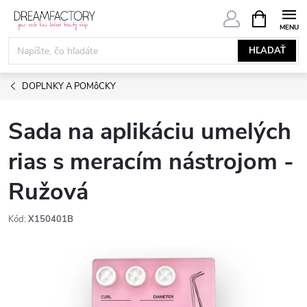
Prejsť
NÁKUPN
KOŠÍK
na
obsah
HĽADAŤ
DOPLNKY A POMôCKY
Sada na aplikáciu umelých
rias s meracím nástrojom -
Ružová
Kód:
X150401B