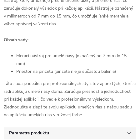
nástroj, ktorý umožňuje presné určenie dĺžky a priemeru rias, čo
zaručuje dokonalý výsledok pri každej aplikácii. Nástroj je označený
v milimetroch od 7 mm do 15 mm, čo umožňuje ľahké meranie a
výber správnej veľkosti rias.
Obsah sady:
Merací nástroj pre umelé riasy (označený od 7 mm do 15
mm)
Priestor na pinzetu (pinzeta nie je súčasťou balenia)
Táto sada je ideálna pre profesionálnych stylistov aj pre tých, ktorí si
radi aplikujú umelé riasy doma. Zaručuje presnosť a jednoduchosť
pri každej aplikácii, čo vedie k profesionálnym výsledkom.
Zjednodušte a zlepšite svoju aplikáciu umelých rias s našou sadou
na aplikáciu umelých rias v ružovej farbe.
Parametre produktu