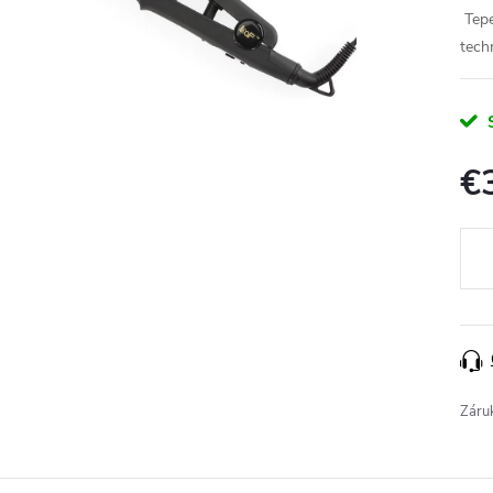
Tepe
tech
€
Jedn
cena
Záru