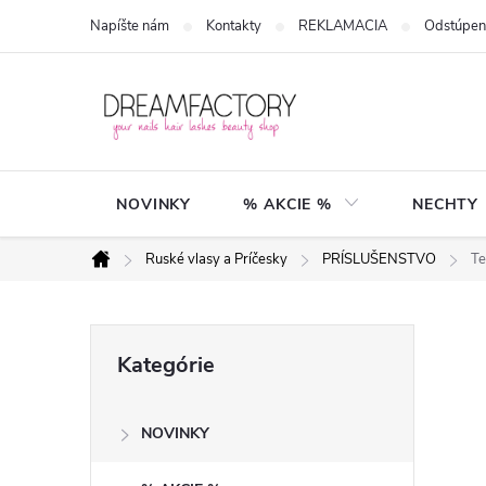
Prejsť
Napíšte nám
Kontakty
REKLAMACIA
Odstúpen
na
obsah
NOVINKY
% AKCIE %
NECHTY
Ruské vlasy a Príčesky
PRÍSLUŠENSTVO
Te
Domov
B
Preskočiť
Kategórie
kategórie
o
NOVINKY
č