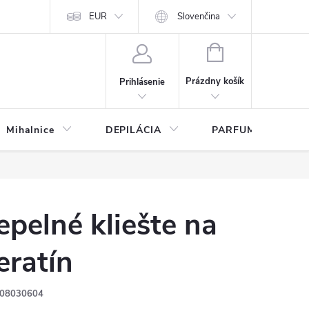
any osobných údajov
EUR
Slovenčina
NÁKUPNÝ
KOŠÍK
Prázdny košík
Prihlásenie
Mihalnice
DEPILÁCIA
PARFUMY
epelné kliešte na
eratín
08030604