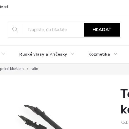
ie od zmluvy
NÁVODY
Obchodné podmienky
Podmienky ochr
HĽADAŤ
Ruské vlasy a Príčesky
Kozmetika
pelné kliešte na keratín
T
k
Kód: