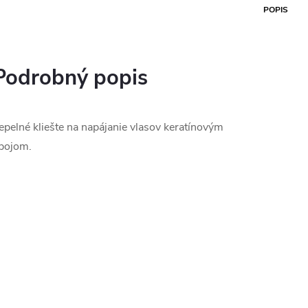
POPIS
Podrobný popis
epelné kliešte na napájanie vlasov keratínovým
pojom.