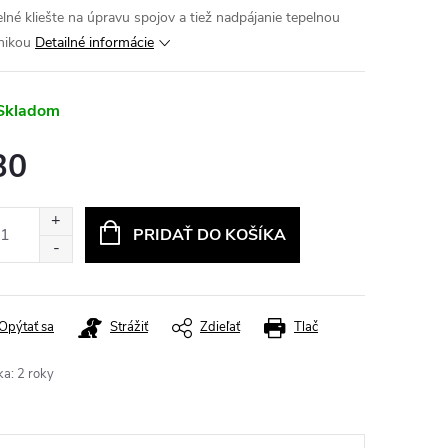
lné kliešte na úpravu spojov a tiež nadpájanie tepelnou
nikou
Detailné informácie
Skladom
30
otková
:
PRIDAŤ DO KOŠÍKA
Opýtať sa
Strážiť
Zdieľať
Tlač
ka
:
2 roky