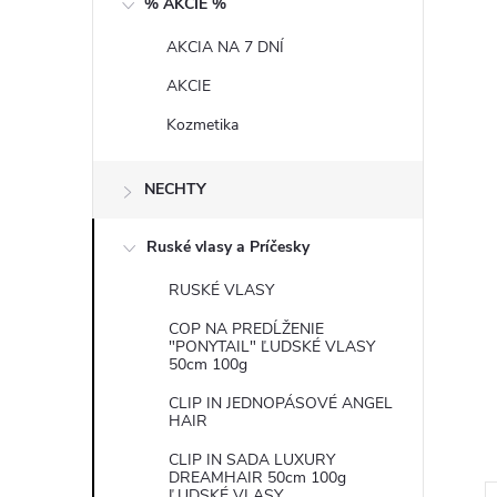
% AKCIE %
n
AKCIA NA 7 DNÍ
ý
AKCIE
p
Kozmetika
a
NECHTY
n
Ruské vlasy a Príčesky
e
RUSKÉ VLASY
COP NA PREDĹŽENIE
l
"PONYTAIL" ĽUDSKÉ VLASY
50cm 100g
CLIP IN JEDNOPÁSOVÉ ANGEL
HAIR
CLIP IN SADA LUXURY
DREAMHAIR 50cm 100g
ĽUDSKÉ VLASY