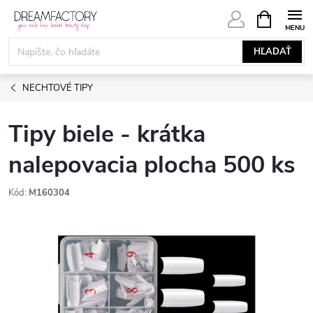
Prejsť
NÁKUPN
KOŠÍK
na
obsah
HĽADAŤ
NECHTOVÉ TIPY
Tipy biele - krátka
nalepovacia plocha 500 ks
Kód:
M160304