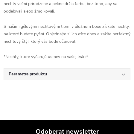
nechty veľmi prirodzene a pekne držia farbu, bez toho, aby sa
oddeľovali alebo žmolkovali.
S našimi gélovými nechtovými tipmi v úložnom boxe získate nechty,
na ktoré budete pyšní. Objednajte si ich ešte dnes a zažite perfektný
nechtový štýl, ktorý vás bude očarovať!
*Nechty, ktoré vyčarujú úsmev na vašej tvári.*
Parametre produktu
Odoberať newsletter