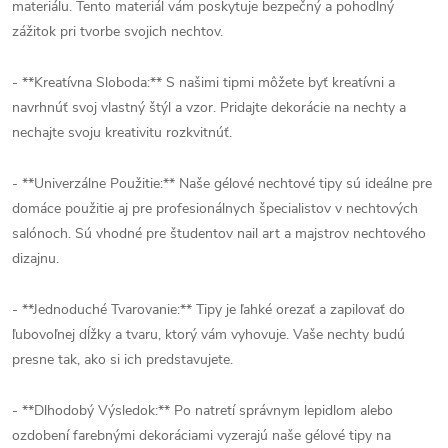
materiálu. Tento materiál vám poskytuje bezpečný a pohodlný
zážitok pri tvorbe svojich nechtov.
- **Kreatívna Sloboda:** S našimi tipmi môžete byť kreatívni a
navrhnúť svoj vlastný štýl a vzor. Pridajte dekorácie na nechty a
nechajte svoju kreativitu rozkvitnúť.
- **Univerzálne Použitie:** Naše gélové nechtové tipy sú ideálne pre
domáce použitie aj pre profesionálnych špecialistov v nechtových
salónoch. Sú vhodné pre študentov nail art a majstrov nechtového
dizajnu.
- **Jednoduché Tvarovanie:** Tipy je ľahké orezať a zapilovať do
ľubovoľnej dĺžky a tvaru, ktorý vám vyhovuje. Vaše nechty budú
presne tak, ako si ich predstavujete.
- **Dlhodobý Výsledok:** Po natretí správnym lepidlom alebo
ozdobení farebnými dekoráciami vyzerajú naše gélové tipy na