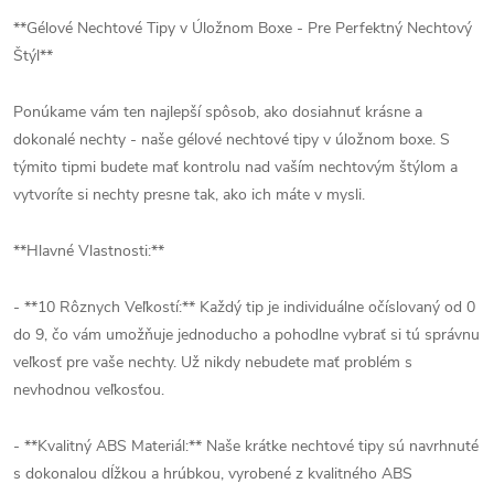
**Gélové Nechtové Tipy v Úložnom Boxe - Pre Perfektný Nechtový
Štýl**
Ponúkame vám ten najlepší spôsob, ako dosiahnuť krásne a
dokonalé nechty - naše gélové nechtové tipy v úložnom boxe. S
týmito tipmi budete mať kontrolu nad vaším nechtovým štýlom a
vytvoríte si nechty presne tak, ako ich máte v mysli.
**Hlavné Vlastnosti:**
- **10 Rôznych Veľkostí:** Každý tip je individuálne očíslovaný od 0
do 9, čo vám umožňuje jednoducho a pohodlne vybrať si tú správnu
veľkosť pre vaše nechty. Už nikdy nebudete mať problém s
nevhodnou veľkosťou.
- **Kvalitný ABS Materiál:** Naše krátke nechtové tipy sú navrhnuté
s dokonalou dĺžkou a hrúbkou, vyrobené z kvalitného ABS