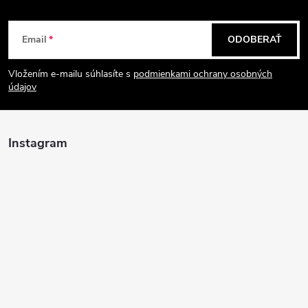
Z
Email
ODOBERAŤ
á
Vložením e-mailu súhlasíte s
podmienkami ochrany osobných
p
údajov
ä
Instagram
t
i
e