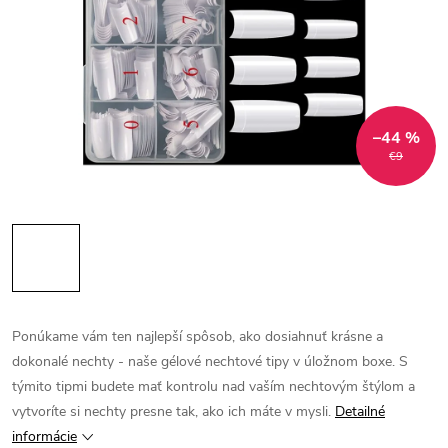
–44 %
€9
Ponúkame vám ten najlepší spôsob, ako dosiahnuť krásne a
dokonalé nechty - naše gélové nechtové tipy v úložnom boxe. S
týmito tipmi budete mať kontrolu nad vaším nechtovým štýlom a
vytvoríte si nechty presne tak, ako ich máte v mysli.
Detailné
informácie