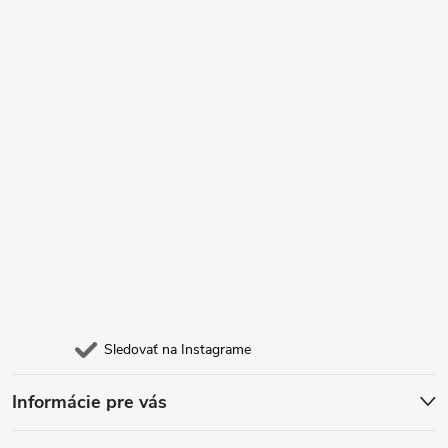
t
i
e
Sledovať na Instagrame
Informácie pre vás