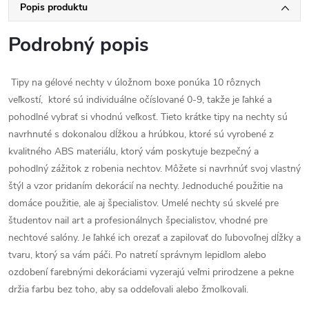
Popis produktu
Podrobný popis
Tipy na gélové nechty v úložnom boxe ponúka 10 rôznych
veľkostí, ktoré sú individuálne očíslované 0-9, takže je ľahké a
pohodlné vybrať si vhodnú veľkosť.
Tieto krátke tipy na nechty sú
navrhnuté s dokonalou dĺžkou a hrúbkou, ktoré sú vyrobené z
kvalitného ABS materiálu, ktorý vám poskytuje bezpečný a
pohodlný zážitok z robenia nechtov. Môžete si navrhnúť svoj vlastný
štýl a vzor pridaním dekorácií na nechty.
Jednoduché použitie na
domáce použitie, ale aj špecialistov.
Umelé nechty sú skvelé pre
študentov nail art a profesionálnych špecialistov, vhodné pre
nechtové salóny.
Je ľahké ich orezať a zapilovať do ľubovoľnej dĺžky a
tvaru, ktorý sa vám páči. Po natretí správnym lepidlom alebo
ozdobení farebnými dekoráciami vyzerajú veľmi prirodzene a pekne
držia farbu bez toho, aby sa oddeľovali alebo žmolkovali.