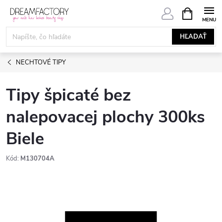
Prejsť
NÁKUPN
KOŠÍK
na
obsah
HĽADAŤ
NECHTOVÉ TIPY
Tipy špicaté bez
nalepovacej plochy 300ks
Biele
Kód:
M130704A