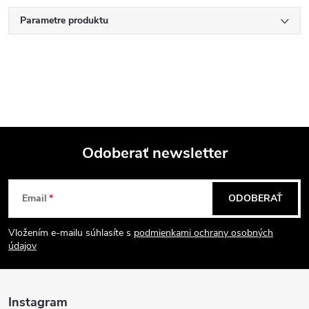
Parametre produktu
Odoberať newsletter
Z
Email
ODOBERAŤ
á
Vložením e-mailu súhlasíte s
podmienkami ochrany osobných
p
údajov
ä
Instagram