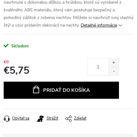
navrhnuté s dokonalou dĺžkou a hrúbkou, ktoré sú vyrobené z
kvalitného ABS materiálu, ktorý vám poskytuje bezpečný a
pohodlný zážitok z robenia nechtov.
Môžete si navrhnúť svoj vlastný
štýl a vzor pridaním dekorácií na nechty.
Detailné informácie
Skladom
€9
€5,75
Jednotková
cena:
PRIDAŤ DO KOŠÍKA
Opýtať sa
Strážiť
Zdieľať