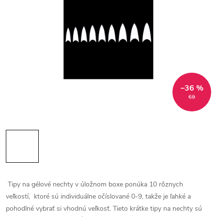
–36 %
€9
Tipy na gélové nechty v úložnom boxe ponúka 10 rôznych
veľkostí, ktoré sú individuálne očíslované 0-9, takže je ľahké a
pohodlné vybrať si vhodnú veľkosť.
Tieto krátke tipy na nechty sú