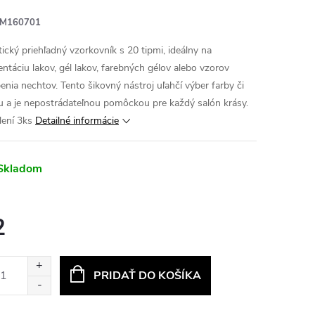
M160701
tický priehľadný vzorkovník s 20 tipmi, ideálny na
entáciu lakov, gél lakov, farebných gélov alebo vzorov
enia nechtov. Tento šikovný nástroj uľahčí výber farby či
u a je nepostrádateľnou pomôckou pre každý salón krásy.
lení 3ks
Detailné informácie
Skladom
2
otková
:
PRIDAŤ DO KOŠÍKA