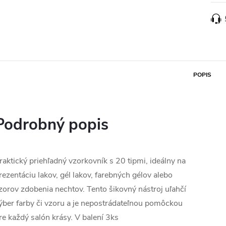
POPIS
Podrobný popis
raktický priehľadný vzorkovník s 20 tipmi, ideálny na
rezentáciu lakov, gél lakov, farebných gélov alebo
zorov zdobenia nechtov. Tento šikovný nástroj uľahčí
ýber farby či vzoru a je nepostrádateľnou pomôckou
re každý salón krásy. V balení 3ks