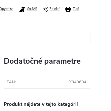
Opýtať sa
Strážiť
Zdieľať
Tlač
Dodatočné parametre
EAN
:
X040604
Produkt nájdete v tejto kategórii