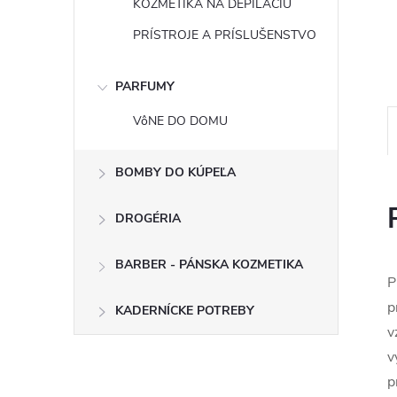
KOZMETIKA NA DEPILÁCIU
PRÍSTROJE A PRÍSLUŠENSTVO
PARFUMY
VôNE DO DOMU
BOMBY DO KÚPEĽA
DROGÉRIA
BARBER - PÁNSKA KOZMETIKA
P
p
KADERNÍCKE POTREBY
v
v
p