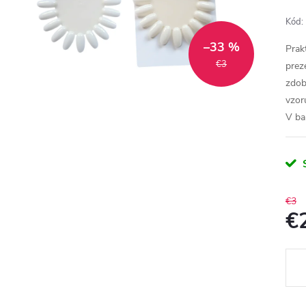
Kód:
–33 %
Prak
€3
prez
zdob
vzor
V ba
€3
€
Jedn
cena