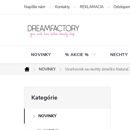
Prejsť
Napíšte nám
Kontakty
REKLAMACIA
Odstúpen
na
obsah
NOVINKY
% AKCIE %
NECHTY
NOVINKY
Vzorkovnik na nechty slniečko Natural
Domov
B
Preskočiť
Kategórie
kategórie
o
NOVINKY
č