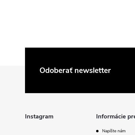
Z
Odoberať newsletter
á
p
ä
Instagram
Informácie pr
t
Napíšte nám