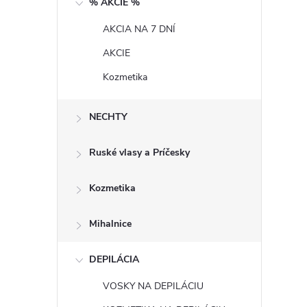
% AKCIE %
n
AKCIA NA 7 DNÍ
ý
AKCIE
p
Kozmetika
a
NECHTY
n
Ruské vlasy a Príčesky
e
Kozmetika
l
Mihalnice
DEPILÁCIA
VOSKY NA DEPILÁCIU