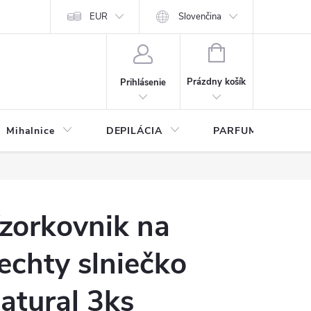
any osobných údajov
EUR
Slovenčina
NÁKUPNÝ
KOŠÍK
Prázdny košík
Prihlásenie
Mihalnice
DEPILÁCIA
PARFUMY
zorkovnik na
echty slniečko
atural 3ks