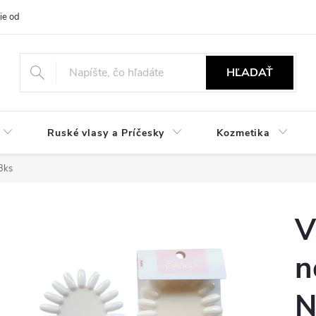
ie od zmluvy
NÁVODY
Obchodné podmienky
Podmienky ochr
HĽADAŤ
Ruské vlasy a Príčesky
Kozmetika
 3ks
V
n
N