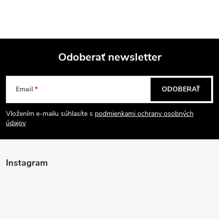
Odoberať newsletter
Z
Email
ODOBERAŤ
á
Vložením e-mailu súhlasíte s
podmienkami ochrany osobných
p
údajov
ä
Instagram
t
i