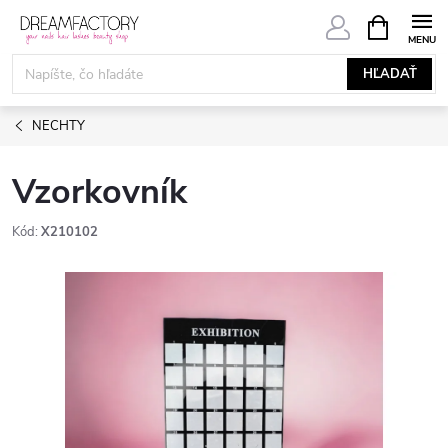
Prejsť
NÁKUPN
KOŠÍK
na
obsah
HĽADAŤ
NECHTY
Vzorkovník
Kód:
X210102