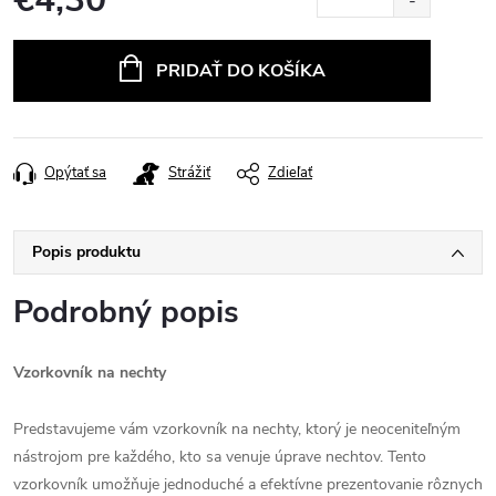
Jednotková
cena:
PRIDAŤ DO KOŠÍKA
Opýtať sa
Strážiť
Zdieľať
Popis produktu
Podrobný popis
Vzorkovník na nechty
Predstavujeme vám vzorkovník na nechty, ktorý je neoceniteľným
nástrojom pre každého, kto sa venuje úprave nechtov. Tento
vzorkovník umožňuje jednoduché a efektívne prezentovanie rôznych