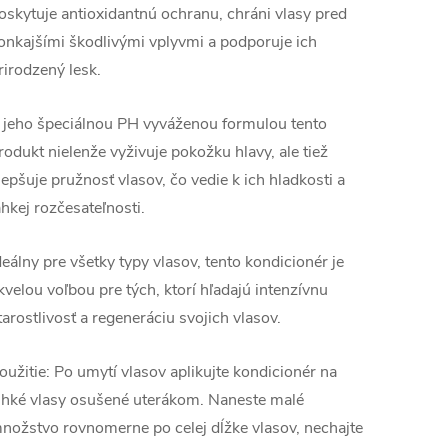
oskytuje antioxidantnú ochranu, chráni vlasy pred
onkajšími škodlivými vplyvmi a podporuje ich
rirodzený lesk.
 jeho špeciálnou PH vyváženou formulou tento
rodukt nielenže vyživuje pokožku hlavy, ale tiež
lepšuje pružnosť vlasov, čo vedie k ich hladkosti a
ahkej rozčesateľnosti.
deálny pre všetky typy vlasov, tento kondicionér je
kvelou voľbou pre tých, ktorí hľadajú intenzívnu
tarostlivosť a regeneráciu svojich vlasov.
oužitie: Po umytí vlasov aplikujte kondicionér na
lhké vlasy osušené uterákom. Naneste malé
nožstvo rovnomerne po celej dĺžke vlasov, nechajte