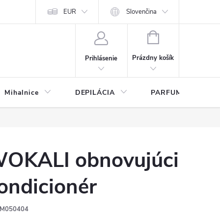
any osobných údajov
EUR
Slovenčina
NÁKUPNÝ
KOŠÍK
Prázdny košík
Prihlásenie
Mihalnice
DEPILÁCIA
PARFUMY
OKALI obnovujúci
ondicionér
M050404