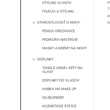
p
STYLING VLASOV
T
FIXÁCIA A STYLING
p
h
STAROSTLIVOSŤ O NOHY
PEMZA OREZÁVAČE
PEDIKÚRA NÁSTROJE
MASKY A KRÉMY NA NOHY
DOPLNKY
TANGLE ANGEL KEFY NA
VLASY
DOPLNKY DO VLASOV
HUBKA NA MAKE UP
SILIBLENDER
KOZMETICKÉ ŠTETCE