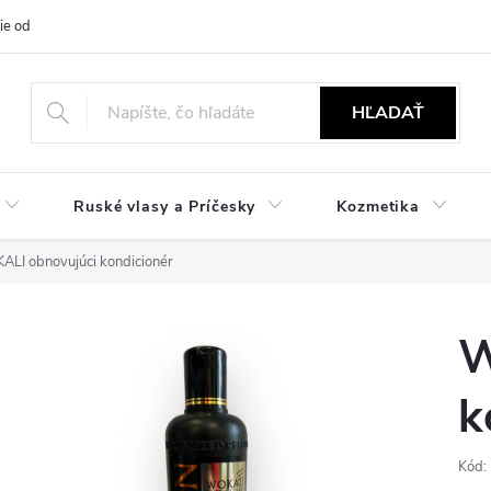
ie od zmluvy
NÁVODY
Obchodné podmienky
Podmienky ochr
HĽADAŤ
Ruské vlasy a Príčesky
Kozmetika
LI obnovujúci kondicionér
W
k
Kód: