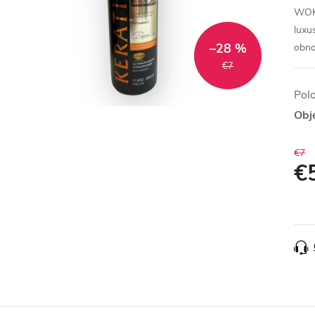
WOKA
luxu
–28 %
obno
€7
Pol
Obj
€7
€
Jedn
cena