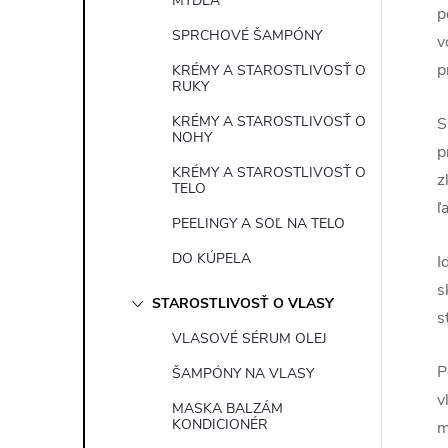
MYDLÁ
p
SPRCHOVÉ ŠAMPÓNY
v
p
KRÉMY A STAROSTLIVOSŤ O
RUKY
KRÉMY A STAROSTLIVOSŤ O
S
NOHY
p
KRÉMY A STAROSTLIVOSŤ O
z
TELO
ľ
PEELINGY A SOĽ NA TELO
DO KÚPELA
I
s
STAROSTLIVOSŤ O VLASY
s
VLASOVÉ SÉRUM OLEJ
P
ŠAMPÓNY NA VLASY
v
MASKA BALZÁM
KONDICIONÉR
m