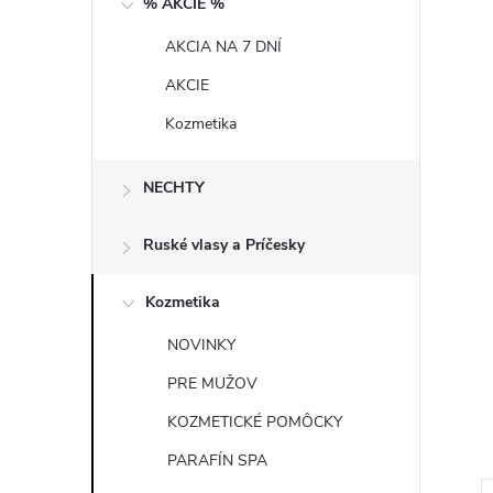
% AKCIE %
n
AKCIA NA 7 DNÍ
ý
AKCIE
p
Kozmetika
a
NECHTY
n
Ruské vlasy a Príčesky
e
Kozmetika
l
NOVINKY
PRE MUŽOV
KOZMETICKÉ POMÔCKY
PARAFÍN SPA