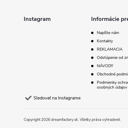
p
ä
Instagram
Informácie pr
t
Napíšte nám
Kontakty
i
REKLAMACIA
Odstúpenie od z
e
NÁVODY
Obchodné podmi
Podmienky ochra
osobných údajov
Sledovať na Instagrame
Copyright 2026
dreamfactory.sk
. Všetky práva vyhradené.