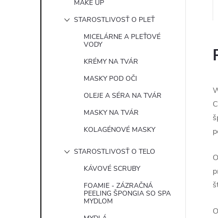
MAKE UP
STAROSTLIVOSŤ O PLEŤ
MICELÁRNE A PLEŤOVÉ
VODY
KRÉMY NA TVÁR
MASKY POD OČI
W
OLEJE A SÉRA NA TVÁR
C
MASKY NA TVÁR
š
KOLAGÉNOVÉ MASKY
p
STAROSTLIVOSŤ O TELO
O
KÁVOVÉ SCRUBY
p
š
FOAMIE - ZÁZRAČNÁ
PEELING ŠPONGIA SO SPA
MYDLOM
O