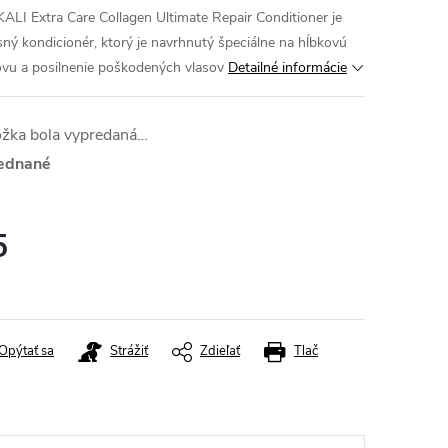
LI Extra Care Collagen Ultimate Repair Conditioner je
sný kondicionér, ktorý je navrhnutý špeciálne na hĺbkovú
vu a posilnenie poškodených vlasov
Detailné informácie
ožka bola vypredaná…
ednané
5
otková
:
Opýtať sa
Strážiť
Zdieľať
Tlač