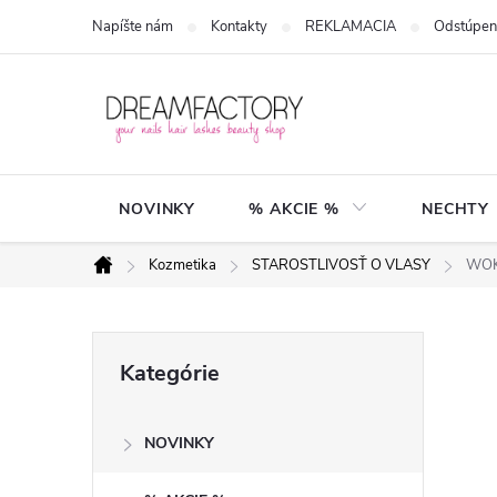
Prejsť
Napíšte nám
Kontakty
REKLAMACIA
Odstúpen
na
obsah
NOVINKY
% AKCIE %
NECHTY
Kozmetika
STAROSTLIVOSŤ O VLASY
WOKA
Domov
B
Preskočiť
Kategórie
kategórie
o
NOVINKY
č