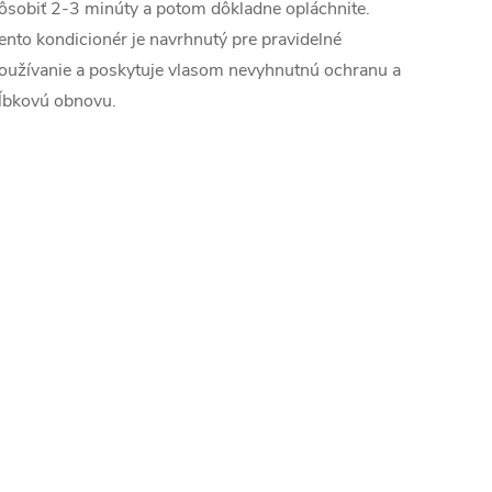
ôsobiť 2-3 minúty a potom dôkladne opláchnite.
ento kondicionér je navrhnutý pre pravidelné
oužívanie a poskytuje vlasom nevyhnutnú ochranu a
ĺbkovú obnovu.