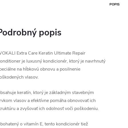
POPIS
Podrobný popis
OKALI Extra Care Keratin Ultimate Repair
onditioner je luxusný kondicionér, ktorý je navrhnutý
peciálne na hĺbkovú obnovu a posilnenie
oškodených vlasov.
bsahuje keratín, ktorý je základným stavebným
rvkom vlasov a efektívne pomáha obnovovať ich
truktúru a zvyšovať ich odolnosť voči poškodeniu.
bohatený o vitamín E, tento kondicionér tiež