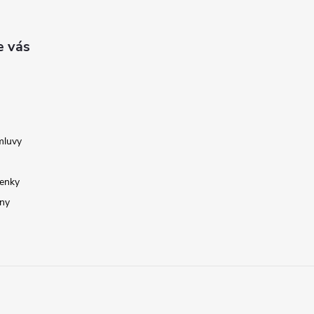
e vás
mluvy
enky
ny