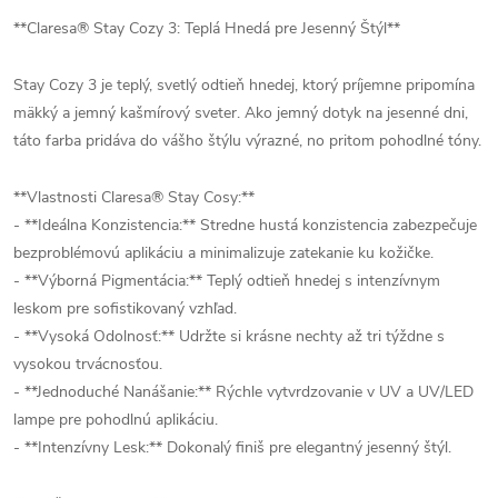
**Claresa® Stay Cozy 3: Teplá Hnedá pre Jesenný Štýl**
Stay Cozy 3 je teplý, svetlý odtieň hnedej, ktorý príjemne pripomína
mäkký a jemný kašmírový sveter. Ako jemný dotyk na jesenné dni,
táto farba pridáva do vášho štýlu výrazné, no pritom pohodlné tóny.
**Vlastnosti Claresa® Stay Cosy:**
- **Ideálna Konzistencia:** Stredne hustá konzistencia zabezpečuje
bezproblémovú aplikáciu a minimalizuje zatekanie ku kožičke.
- **Výborná Pigmentácia:** Teplý odtieň hnedej s intenzívnym
leskom pre sofistikovaný vzhľad.
- **Vysoká Odolnosť:** Udržte si krásne nechty až tri týždne s
vysokou trvácnosťou.
- **Jednoduché Nanášanie:** Rýchle vytvrdzovanie v UV a UV/LED
lampe pre pohodlnú aplikáciu.
- **Intenzívny Lesk:** Dokonalý finiš pre elegantný jesenný štýl.