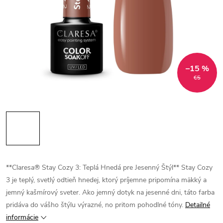
–15 %
€5
**Claresa® Stay Cozy 3: Teplá Hnedá pre Jesenný Štýl**
Stay Cozy
3 je teplý, svetlý odtieň hnedej, ktorý príjemne pripomína mäkký a
jemný kašmírový sveter. Ako jemný dotyk na jesenné dni, táto farba
pridáva do vášho štýlu výrazné, no pritom pohodlné tóny.
Detailné
informácie