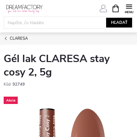
Prejsť
NÁKUPN
KOŠÍK
na
obsah
HĽADAŤ
CLARESA
Gél lak CLARESA stay
cosy 2, 5g
Kód:
92749
Akcia