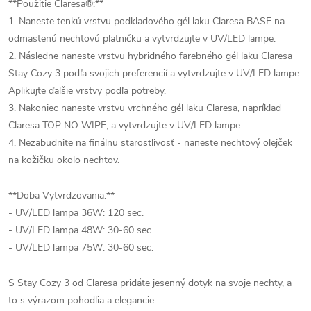
**Použitie Claresa®:**
1. Naneste tenkú vrstvu podkladového gél laku Claresa BASE na
odmastenú nechtovú platničku a vytvrdzujte v UV/LED lampe.
2. Následne naneste vrstvu hybridného farebného gél laku Claresa
Stay Cozy 3 podľa svojich preferencií a vytvrdzujte v UV/LED lampe.
Aplikujte ďalšie vrstvy podľa potreby.
3. Nakoniec naneste vrstvu vrchného gél laku Claresa, napríklad
Claresa TOP NO WIPE, a vytvrdzujte v UV/LED lampe.
4. Nezabudnite na finálnu starostlivosť - naneste nechtový olejček
na kožičku okolo nechtov.
**Doba Vytvrdzovania:**
- UV/LED lampa 36W: 120 sec.
- UV/LED lampa 48W: 30-60 sec.
- UV/LED lampa 75W: 30-60 sec.
S Stay Cozy 3 od Claresa pridáte jesenný dotyk na svoje nechty, a
to s výrazom pohodlia a elegancie.