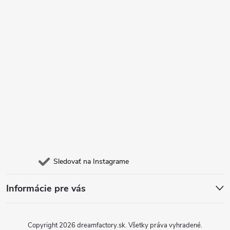
i
e
Sledovať na Instagrame
Informácie pre vás
Copyright 2026
dreamfactory.sk
. Všetky práva vyhradené.