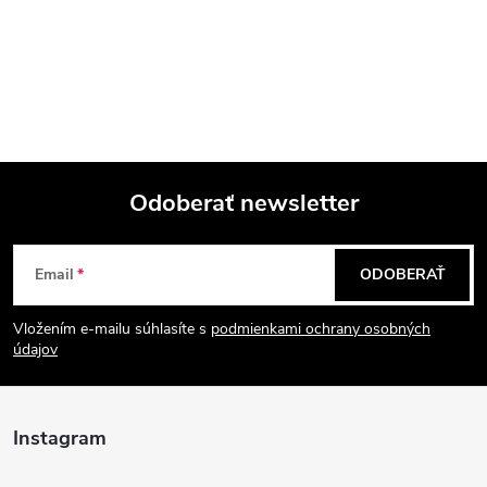
Odoberať newsletter
Z
Email
ODOBERAŤ
á
Vložením e-mailu súhlasíte s
podmienkami ochrany osobných
p
údajov
ä
Instagram
t