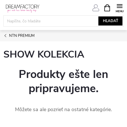
Prejsť
NÁKUPN
KOŠÍK
na
obsah
HĽADAŤ
NTN PREMIUM
SHOW KOLEKCIA
Produkty ešte len
pripravujeme.
Môžete sa ale pozrieť na ostatné kategórie.