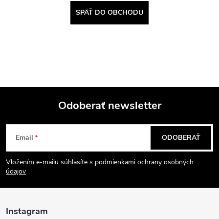
SPÄŤ DO OBCHODU
Odoberať newsletter
Z
Email
ODOBERAŤ
á
Vložením e-mailu súhlasíte s
podmienkami ochrany osobných
p
údajov
ä
Instagram