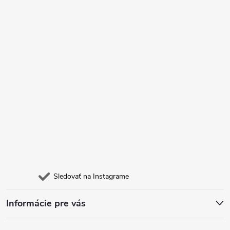
t
i
e
Sledovať na Instagrame
Informácie pre vás