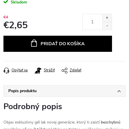
Skladom
€4
€2,65
Jednotková
cena:
PRIDAŤ DO KOŠÍKA
Opýtať sa
Strážiť
Zdieľať
Popis produktu
Podrobný popis
Objav exkluzívny gél lak novej generácie, ktorý ti zaistí
bezchybnú