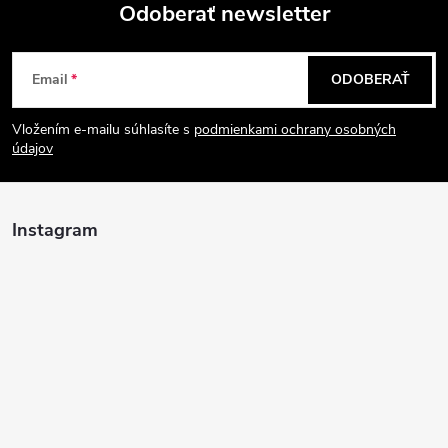
Odoberať newsletter
Z
Email
ODOBERAŤ
á
Vložením e-mailu súhlasíte s
podmienkami ochrany osobných
p
údajov
ä
Instagram
t
i
e