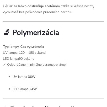
Gél lak sa
ľahko odstraňuje acetónom
, takže si krásne nechty
vychutnáš bez poškodenia prírodného nechtu.
🔬 Polymerizácia
Typ lampy
Čas vytvrdnutia
UV lampa
120 – 180 sekúnd
LED lampa
90 sekúnd
📌 Odporúčané minimálne parametre lámp:
UV lampa
36W
LED lampa
24W