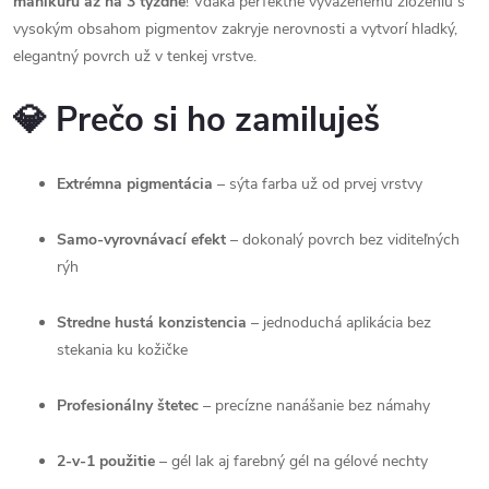
manikúru až na 3 týždne
! Vďaka perfektne vyváženému zloženiu s
vysokým obsahom pigmentov zakryje nerovnosti a vytvorí hladký,
elegantný povrch už v tenkej vrstve.
💎 Prečo si ho zamiluješ
Extrémna pigmentácia
– sýta farba už od prvej vrstvy
Samo-vyrovnávací efekt
– dokonalý povrch bez viditeľných
rýh
Stredne hustá konzistencia
– jednoduchá aplikácia bez
stekania ku kožičke
Profesionálny štetec
– precízne nanášanie bez námahy
2-v-1 použitie
– gél lak aj farebný gél na gélové nechty