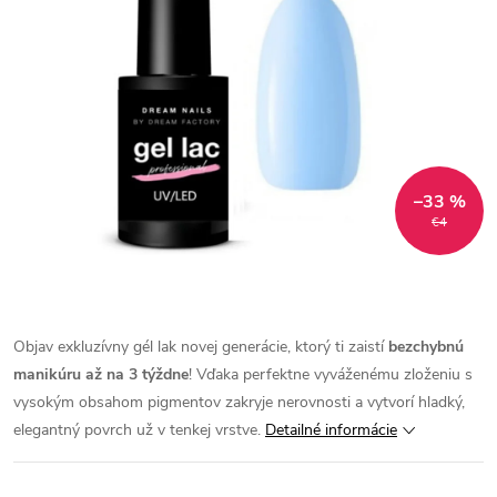
–33 %
€4
Objav exkluzívny gél lak novej generácie, ktorý ti zaistí
bezchybnú
manikúru až na 3 týždne
! Vďaka perfektne vyváženému zloženiu s
vysokým obsahom pigmentov zakryje nerovnosti a vytvorí hladký,
elegantný povrch už v tenkej vrstve.
Detailné informácie