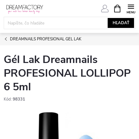
Prejsť
NÁKUPN
KOŠÍK
na
obsah
HĽADAŤ
DREAMNAILS PROFESIONAL GEL LAK
Gél Lak Dreamnails
PROFESIONAL LOLLIPOP
6 5ml
Kód:
98331