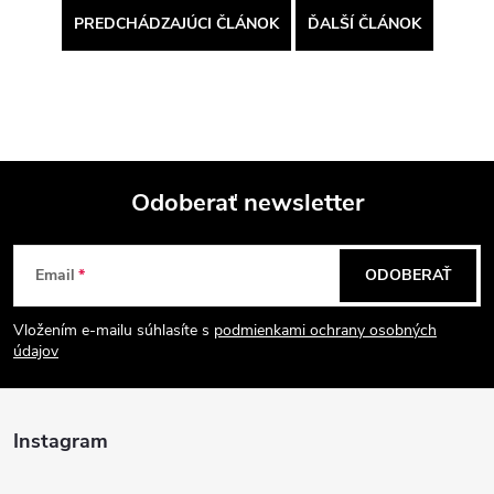
PREDCHÁDZAJÚCI ČLÁNOK
ĎALŠÍ ČLÁNOK
Odoberať newsletter
Z
Email
ODOBERAŤ
á
Vložením e-mailu súhlasíte s
podmienkami ochrany osobných
p
údajov
ä
Instagram
t