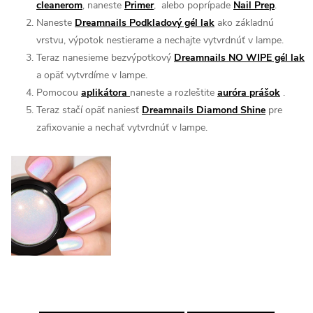
cleanerom
, naneste
Primer
, alebo poprípade
Nail Prep
.
Naneste
Dreamnails Podkladový gél lak
ako základnú
vrstvu, výpotok nestierame a nechajte vytvrdnúť v lampe.
Teraz nanesieme bezvýpotkový
Dreamnails NO WIPE gél lak
a opäť vytvrdíme v lampe.
Pomocou
aplikátora
naneste a rozleštite
auróra prášok
.
Teraz stačí opäť naniesť
Dreamnails Diamond Shine
pre
zafixovanie a nechať vytvrdnúť v lampe.