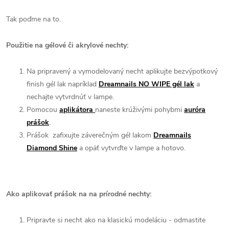
Tak poďme na to.
Použitie na gélové či akrylové nechty:
Na pripravený a vymodelovaný necht aplikujte bezvýpotkový
finish gél lak napríklad
Dreamnails NO WIPE gél lak
a
nechajte vytvrdnúť v lampe.
Pomocou
aplikátora
naneste krúživými pohybmi
auróra
prášok
.
Prášok zafixujte záverečným gél lakom
Dreamnails
Diamond Shine
a opäť vytvrďte v lampe a hotovo.
Ako aplikovať prášok na na prírodné nechty:
Pripravte si necht ako na klasickú modeláciu - odmastite