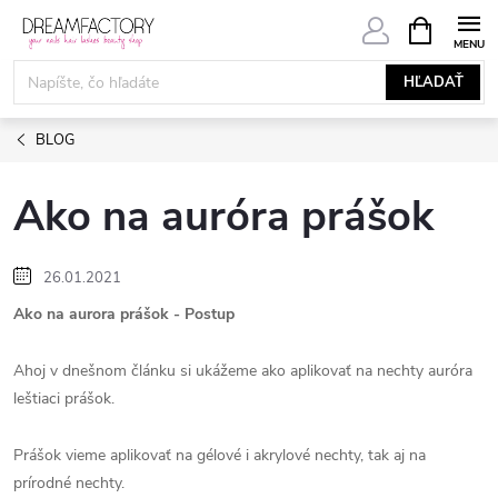
Prejsť
NÁKUPN
KOŠÍK
na
obsah
HĽADAŤ
BLOG
Ako na auróra prášok
26.01.2021
Ako na aurora prášok - Postup
Ahoj v dnešnom článku si ukážeme ako aplikovať na nechty auróra
leštiaci prášok.
Prášok vieme aplikovať n
a gélové i akrylové nechty, tak aj na
prírodné nechty.