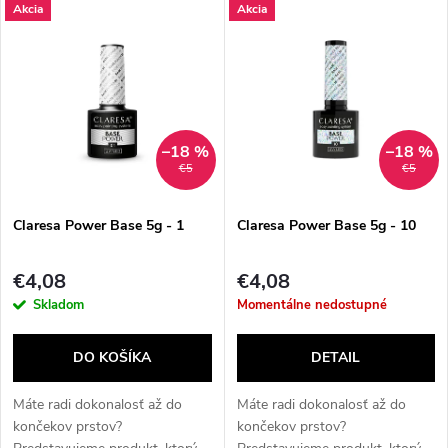
V
Akcia
Akcia
Najdrahšie
d
ý
Najpredávanejšie
e
p
Abecedne
n
i
–18 %
–18 %
€5
€5
i
s
e
Claresa Power Base 5g - 1
Claresa Power Base 5g - 10
p
p
€4,08
€4,08
r
Skladom
Momentálne nedostupné
r
o
DO KOŠÍKA
DETAIL
o
d
Máte radi dokonalosť až do
Máte radi dokonalosť až do
d
končekov prstov?
končekov prstov?