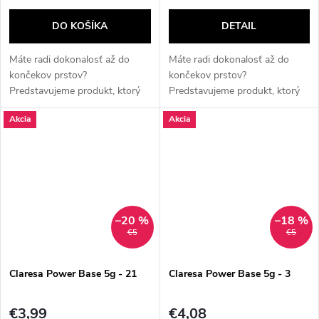
DO KOŠÍKA
DETAIL
Máte radi dokonalosť až do
Máte radi dokonalosť až do
končekov prstov?
končekov prstov?
Predstavujeme produkt, ktorý
Predstavujeme produkt, ktorý
pre vás mení pravidlá hry! ✨
pre vás mení pravidlá hry! ✨
Akcia
Akcia
**Claresa Power Base**: Váš
**Claresa Power Base**: Váš
tajný partner pre dokonalé
tajný partner pre dokonalé
nechty! ✨ Ste...
nechty! ✨ Ste...
–20 %
–18 %
€5
€5
Claresa Power Base 5g - 21
Claresa Power Base 5g - 3
€3,99
€4,08