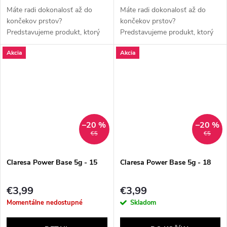
Máte radi dokonalosť až do
Máte radi dokonalosť až do
končekov prstov?
končekov prstov?
Predstavujeme produkt, ktorý
Predstavujeme produkt, ktorý
pre vás mení pravidlá hry! ✨
pre vás mení pravidlá hry! ✨
Akcia
Akcia
**Claresa Power Base**: Váš
**Claresa Power Base**: Váš
tajný partner pre dokonalé
tajný partner pre dokonalé
nechty! ✨ Ste...
nechty! ✨ Ste...
–20 %
–20 %
€5
€5
Claresa Power Base 5g - 15
Claresa Power Base 5g - 18
€3,99
€3,99
Momentálne nedostupné
Skladom