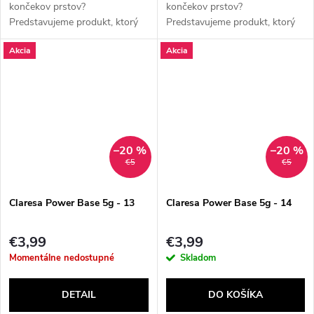
končekov prstov?
končekov prstov?
Predstavujeme produkt, ktorý
Predstavujeme produkt, ktorý
pre vás mení pravidlá hry! ✨
pre vás mení pravidlá hry! ✨
Akcia
Akcia
**Claresa Power Base**: Váš
**Claresa Power Base**: Váš
tajný partner pre dokonalé
tajný partner pre dokonalé
nechty! ✨ Ste...
nechty! ✨ Ste...
–20 %
–20 %
€5
€5
Claresa Power Base 5g - 13
Claresa Power Base 5g - 14
€3,99
€3,99
Momentálne nedostupné
Skladom
DETAIL
DO KOŠÍKA