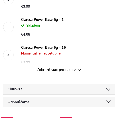
€3,99
Claresa Power Base 5g - 1
Skladom
€4,08
Claresa Power Base 5g - 15
Momentálne nedostupné
€3,99
Zobraziť viac produktov
Filtrovať
R
Odporúčame
a
Najlacnejšie