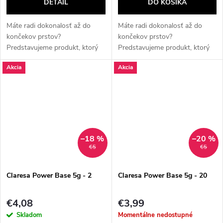
DETAIL
DO KOŠÍKA
Máte radi dokonalosť až do
Máte radi dokonalosť až do
končekov prstov?
končekov prstov?
Predstavujeme produkt, ktorý
Predstavujeme produkt, ktorý
pre vás mení pravidlá hry! ✨
pre vás mení pravidlá hry! ✨
Akcia
Akcia
**Claresa Power Base**: Váš
**Claresa Power Base**: Váš
tajný partner pre dokonalé
tajný partner pre dokonalé
nechty! ✨ Ste...
nechty! ✨ Ste...
–18 %
–20 %
€5
€5
Claresa Power Base 5g - 2
Claresa Power Base 5g - 20
€4,08
€3,99
Skladom
Momentálne nedostupné