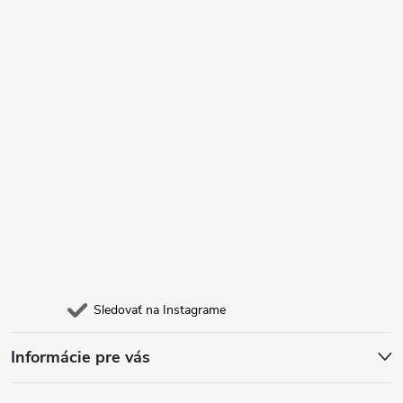
t
i
e
Sledovať na Instagrame
Informácie pre vás