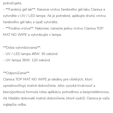
pokračujete.
- **Farebný gél lak**: Nanesie vrstvu farebného gél laku Claresa a
vytvrdite v UV / LED lampe. Ak je potrebné, aplikujte druhú vrstvu
farebného gél laku a opäť vytvrdite.
- **Finálna vrstva**: Nakoniec naneste jednu vrstvu Claresa TOP
MAT NO WIPE a vytvrdzujte v lampe.
**Doba vytvrdzovania**:
- UV / LED lampa 48W: 30 sekúnd
- UV lampa 36W: 120 sekúnd
**Odporúčanie**:
Claresa TOP MAT NO WIPE je ideálny pre všetkých, ktorí
uprednostňujú matné dokončenie. Jeho vysoká trvácnosť a
bezvýpotková formula robia aplikáciu pohodlnou a bezproblémovou.
Ak hľadáte dokonalé matné dokončenie, ktoré vydrží, Claresa je vaša
najlepšia voľba.