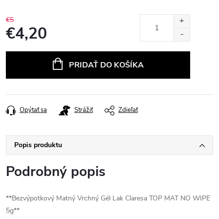
€5
€4,20
Jednotková
cena:
PRIDAŤ DO KOŠÍKA
Opýtať sa
Strážiť
Zdieľať
Popis produktu
Podrobný popis
**Bezvýpotkový Matný Vrchný Gél Lak Claresa TOP MAT NO WIPE
5g**