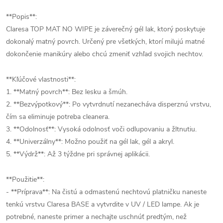
**Popis**:
Claresa TOP MAT NO WIPE je záverečný gél lak, ktorý poskytuje
dokonalý matný povrch. Určený pre všetkých, ktorí milujú matné
dokončenie manikúry alebo chcú zmeniť vzhľad svojich nechtov.
**Kľúčové vlastnosti**:
1. **Matný povrch**: Bez lesku a šmúh.
2. **Bezvýpotkový**: Po vytvrdnutí nezanecháva disperznú vrstvu,
čím sa eliminuje potreba cleanera.
3. **Odolnosť**: Vysoká odolnosť voči odlupovaniu a žltnutiu.
4. **Univerzálny**: Možno použiť na gél lak, gél a akryl.
5. **Výdrž**: Až 3 týždne pri správnej aplikácii.
**Použitie**:
- **Príprava**: Na čistú a odmastenú nechtovú platničku naneste
tenkú vrstvu Claresa BASE a vytvrdite v UV / LED lampe. Ak je
potrebné, naneste primer a nechajte uschnúť predtým, než