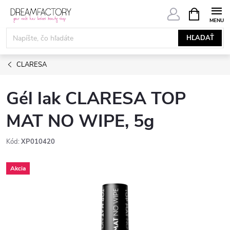
Prejsť
NÁKUPN
KOŠÍK
na
obsah
HĽADAŤ
CLARESA
Gél lak CLARESA TOP
MAT NO WIPE, 5g
Kód:
XP010420
Akcia