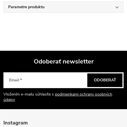
Parametre produktu
Odoberať newsletter
Z
Email
ODOBERAŤ
á
Vložením e-mailu súhlasíte s
podmienkami ochrany osobných
p
údajov
ä
Instagram